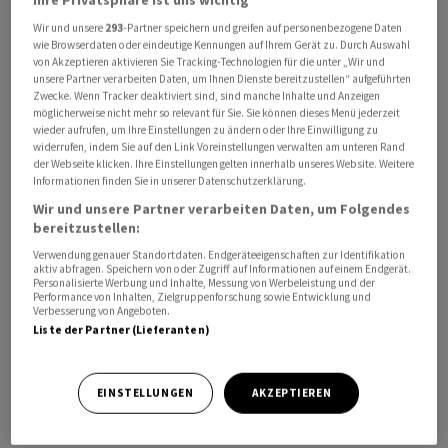
Das EUR/CHF-Paar bewegte sich entsprechend nur sehr
Wir und unsere
293
-Partner speichern und greifen auf personenbezogene Daten
wenig und ging zuletzt bei 0,9552 um. Grundsätzlich
wie Browserdaten oder eindeutige Kennungen auf Ihrem Gerät zu. Durch Auswahl
von Akzeptieren aktivieren Sie Tracking-Technologien für die unter „Wir und
dürfte der Franken laut Marktteilnehmern weiter zur
unsere Partner verarbeiten Daten, um Ihnen Dienste bereitzustellen“ aufgeführten
Stärke neigen. «Im Umfeld einer sich verlangsamende
Zwecke. Wenn Tracker deaktiviert sind, sind manche Inhalte und Anzeigen
möglicherweise nicht mehr so relevant für Sie. Sie können dieses Menü jederzeit
globalen Wirtschaft glauben wir, dass der Franken als
wieder aufrufen, um Ihre Einstellungen zu ändern oder Ihre Einwilligung zu
sicherer Hafen weiterhin nachgefragt bleibt», schreibt
widerrufen, indem Sie auf den Link Voreinstellungen verwalten am unteren Rand
der Webseite klicken. Ihre Einstellungen gelten innerhalb unseres Website. Weitere
die ZKB in einem Devisenkommentar.
Informationen finden Sie in unserer Datenschutzerklärung.
Wir und unsere Partner verarbeiten Daten, um Folgendes
Der Euro erhielt derweil durch Aussagen von EZB-
bereitzustellen:
Ratsmitglied Robert Holzmann etwas Auftrieb. Der Chef
Verwendung genauer Standortdaten. Endgeräteeigenschaften zur Identifikation
der österreichischen Notenbank sagte der
aktiv abfragen. Speichern von oder Zugriff auf Informationen auf einem Endgerät.
Personalisierte Werbung und Inhalte, Messung von Werbeleistung und der
Nachrichtenagentur Bloomberg, er könne sich für die
Performance von Inhalten, Zielgruppenforschung sowie Entwicklung und
Verbesserung von Angeboten.
nächste Ratssitzung Mitte September eine weitere
Liste der Partner (Lieferanten)
Zinsanhebung durch die EZB vorstellen. Sollten
grössere Überraschungen ausbleiben, sehe er die
Möglichkeit einer zusätzlichen Straffung. Holzmann gilt
EINSTELLUNGEN
AKZEPTIEREN
als Befürworter einer straffen Geldpolitik.