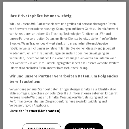
steht wenig verändert bei 0,9321 nach 0,9331 im frühen
Handel.
Ihre Privatsphäre ist uns wichtig
Wir und unsere
293
-Partner speichern und greifen auf personenbezogene Daten
Der Dollar hatte vor allem im frühen Handel noch von
wie Browserdaten oder eindeutige Kennungen auf Ihrem Gerät zu. Durch Auswahl
Äusserungen aus der US-Notenbank am Vorabend
von Akzeptieren aktivieren Sie Tracking-Technologien für die unter „Wir und
unsere Partner verarbeiten Daten, um Ihnen Dienste bereitzustellen“ aufgeführten
profitiert. Das Fed hatte den Leitzins erwartungsgemäss
Zwecke. Wenn Tracker deaktiviert sind, sind manche Inhalte und Anzeigen
stabil gehalten und Erwartungen auf rasche
möglicherweise nicht mehr so relevant für Sie. Sie können dieses Menü jederzeit
wieder aufrufen, um Ihre Einstellungen zu ändern oder Ihre Einwilligung zu
Zinssenkungen gedämpft. Eine Reduzierung auf der
widerrufen, indem Sie auf den Link Voreinstellungen verwalten am unteren Rand
kommenden Sitzung im März sei unwahrscheinlich,
der Webseite klicken. Ihre Einstellungen gelten innerhalb unseres Website. Weitere
Informationen finden Sie in unserer Datenschutzerklärung.
hatte der Notenbank-Vorsitzende Jerome Powell aber
Wir und unsere Partner verarbeiten Daten, um Folgendes
zudem gesagt.
bereitzustellen:
Verwendung genauer Standortdaten. Endgeräteeigenschaften zur Identifikation
Auch die britische Zentralbank veränderte ihren
aktiv abfragen. Speichern von oder Zugriff auf Informationen auf einem Endgerät.
Personalisierte Werbung und Inhalte, Messung von Werbeleistung und der
Leitzins wie erwartet abermals nicht. Angesichts der
Performance von Inhalten, Zielgruppenforschung sowie Entwicklung und
rückläufigen Inflation werden im Jahresverlauf aber
Verbesserung von Angeboten.
Liste der Partner (Lieferanten)
deutliche Zinssenkungen erwartet. Die Bank of England
verabschiedete sich dementsprechend von einer
Passage in ihrer Erklärung, die bisher auf die
EINSTELLUNGEN
AKZEPTIEREN