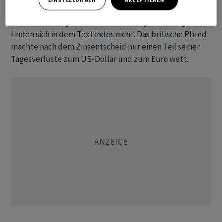
Möglichkeit weiterer Zinsanhebungen hingedeutet
hatte. Eindeutige Hinweise auf künftige Senkungen
finden sich in dem Text indes nicht. Das britische Pfund
machte nach dem Zinsentscheid nur einen Teil seiner
Tagesverluste zum US-Dollar und zum Euro wett.