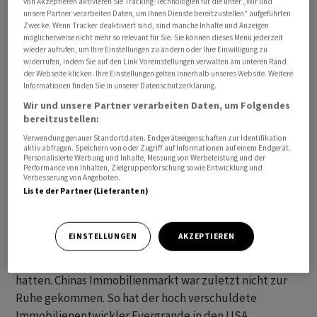
von Akzeptieren aktivieren Sie Tracking-Technologien für die unter „Wir und
Im Blick stehen am Morgen die Erzeugerpreise in
unsere Partner verarbeiten Daten, um Ihnen Dienste bereitzustellen“ aufgeführten
Zwecke. Wenn Tracker deaktiviert sind, sind manche Inhalte und Anzeigen
Deutschland. Diese dürften im Juli gesunken sein. Die
möglicherweise nicht mehr so relevant für Sie. Sie können dieses Menü jederzeit
Entwicklung wirkt sich tendenziell auch auf die
wieder aufrufen, um Ihre Einstellungen zu ändern oder Ihre Einwilligung zu
widerrufen, indem Sie auf den Link Voreinstellungen verwalten am unteren Rand
Verbraucherpreise aus, an denen die Europäische
der Webseite klicken. Ihre Einstellungen gelten innerhalb unseres Website. Weitere
Zentralbank (EZB) ihre Geldpolitik ausrichtet. Aufgrund
Informationen finden Sie in unserer Datenschutzerklärung.
der hohen Teuerung hat die EZB ihre Leitzinsen seit
Wir und unsere Partner verarbeiten Daten, um Folgendes
bereitzustellen:
vergangenem Sommer deutlich angehoben. Das weitere
Vorgehen ist datenabhängig.
Verwendung genauer Standortdaten. Endgeräteeigenschaften zur Identifikation
aktiv abfragen. Speichern von oder Zugriff auf Informationen auf einem Endgerät.
Personalisierte Werbung und Inhalte, Messung von Werbeleistung und der
Performance von Inhalten, Zielgruppenforschung sowie Entwicklung und
Der chinesische Yuan geriet derweil gegenüber dem
Verbesserung von Angeboten.
Dollar weiter unter Druck. In China senkten Banken zwar
Liste der Partner (Lieferanten)
den Referenzzins für Einjahreskredite, allerdings
weniger als erwartet. Und: Die Fünfjahresrate, eine
EINSTELLUNGEN
AKZEPTIEREN
Referenz für Immobiliendarlehen, beliessen sie
unverändert, während Experten eine Senkung erwartet
hatten. Chinas Immobilienmarkt war zuletzt nicht zur
Ruhe gekommen. So hat der hoch verschuldete
Immobilienentwickler Evergrande in den USA