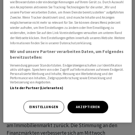
wie Browserdaten oder eindeutige Kennungen auf Ihrem Gerät zu. Durch Auswahl
Der Dollar verteuerte sich auf 0,8772 Franken nach
von Akzeptieren aktivieren Sie Tracking-Technologien für die unter „Wir und
0,8765 am späten Nachmittag.
unsere Partner verarbeiten Daten, um Ihnen Dienste bereitzustellen“ aufgeführten
Zwecke. Wenn Tracker deaktiviert sind, sind manche Inhalte und Anzeigen
möglicherweise nicht mehr so relevant für Sie. Sie können dieses Menü jederzeit
Am Vortag war der Euro im Zuge einer allgemein trüben
wieder aufrufen, um Ihre Einstellungen zu ändern oder Ihre Einwilligung zu
widerrufen, indem Sie auf den Link Voreinstellungen verwalten am unteren Rand
Stimmung an den Finanzmärkten unter 1,10 Dollar
der Webseite klicken. Ihre Einstellungen gelten innerhalb unseres Website. Weitere
gefallen. Unerwartet schwache Daten von Chinas
Informationen finden Sie in unserer Datenschutzerklärung.
Aussenhandel hatten die Risikofreude der Anleger
Wir und unsere Partner verarbeiten Daten, um Folgendes
bereitzustellen:
gedämpft, wodurch auch der Euro belastet worden war.
Verwendung genauer Standortdaten. Endgeräteeigenschaften zur Identifikation
aktiv abfragen. Speichern von oder Zugriff auf Informationen auf einem Endgerät.
Im frühen europäischen Handel gab es erneut schwache
Personalisierte Werbung und Inhalte, Messung von Werbeleistung und der
Performance von Inhalten, Zielgruppenforschung sowie Entwicklung und
Wirtschaftsdaten aus China, die aber nicht weiter
Verbesserung von Angeboten.
belasteten. Im Juli waren die chinesischen
Liste der Partner (Lieferanten)
Verbraucherpreise im Jahresvergleich gesunken.
Experten führen den Preisverfall in der zweitgrössten
EINSTELLUNGEN
AKZEPTIEREN
Volkswirtschaft der Welt unter anderem auf die
anhaltend schwache Konsumnachfrage und Probleme
am Immobilienmarkt zurück. Die Stimmung an den
Finanzmärkten verbesserte sich am Mittwoch