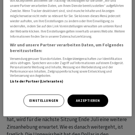
von Akzeptieren aktivieren Sie Tracking-Technologien für die unter „Wir und
unsere Partner verarbeiten Daten, um Ihnen Dienste bereitzustellen“ aufgeführten
wenig.
Zwecke. Wenn Tracker deaktiviert sind, sind manche Inhalte und Anzeigen
möglicherweise nicht mehr so relevant für Sie. Sie können dieses Menü jederzeit
Zur Wochenmitte richtet sich die Aufmerksamkeit an
wieder aufrufen, um Ihre Einstellungen zu ändern oder Ihre Einwilligung zu
widerrufen, indem Sie auf den Link Voreinstellungen verwalten am unteren Rand
den Finanzmärkten auf amerikanische Inflationsdaten.
der Webseite klicken. Ihre Einstellungen gelten innerhalb unseres Website. Weitere
Am Nachmittag gibt die Regierung neue Zahlen für Juni
Informationen finden Sie in unserer Datenschutzerklärung.
bekannt. Fachleute rechnen mit einem abermaligen, vor
Wir und unsere Partner verarbeiten Daten, um Folgendes
bereitzustellen:
allem aber deutlichen Rückgang der Teuerung. Auch
die von der US-Notenbank Fed besonders beachtete
Verwendung genauer Standortdaten. Endgeräteeigenschaften zur Identifikation
aktiv abfragen. Speichern von oder Zugriff auf Informationen auf einem Endgerät.
Inflation abzüglich Energie und Lebensmittel dürfte
Personalisierte Werbung und Inhalte, Messung von Werbeleistung und der
Performance von Inhalten, Zielgruppenforschung sowie Entwicklung und
zurückgehen.
Verbesserung von Angeboten.
Liste der Partner (Lieferanten)
Angesichts der tendenziell rückläufigen Inflation
stellen sich Analysten und Anleger die Frage, wie weit
EINSTELLUNGEN
AKZEPTIEREN
die Federal Reserve ihre Geldpolitik noch straffen wird.
Nachdem die Fed bereits im Juni eine Pause eingelegt
hat, wird für die nächste Sitzung Ende Juli eine weitere
Zinsanhebung erwartet. Wie es danach weitergeht, ist
fraglich. Die Ungewissheit hat den Dollar in den