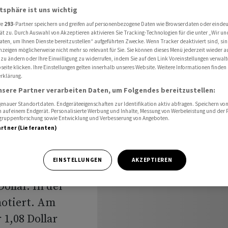
atsphäre ist uns wichtig
re
293
-Partner speichern und greifen auf personenbezogene Daten wie Browserdaten oder einde
ät zu. Durch Auswahl von Akzeptieren aktivieren Sie Tracking-Technologien für die unter „Wir un
aten, um Ihnen Dienste bereitzustellen“ aufgeführten Zwecke. Wenn Tracker deaktiviert sind, s
t zum US-
nzeigen möglicherweise nicht mehr so relevant für Sie. Sie können dieses Menü jederzeit wieder a
 zu ändern oder Ihre Einwilligung zu widerrufen, indem Sie auf den Link Voreinstellungen verwal
eite klicken. Ihre Einstellungen gelten innerhalb unseres Website. Weitere Informationen finden 
rklärung.
nsere Partner verarbeiten Daten, um Folgendes bereitzustellen:
nauer Standortdaten. Endgeräteeigenschaften zur Identifikation aktiv abfragen. Speichern von 
 auf einem Endgerät. Personalisierte Werbung und Inhalte, Messung von Werbeleistung und der
elgruppenforschung sowie Entwicklung und Verbesserung von Angeboten.
artner (Lieferanten)
Dollar ein wenig
EINSTELLUNGEN
AKZEPTIEREN
ete die
llar. In der
notiert. Am
1,08 Dollar