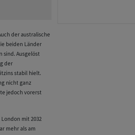
Auch der australische
die beiden Länder
n sind. Ausgelöst
g der
ins stabil hielt.
g nicht ganz
te jedoch vorerst
 London mit 2032
lar mehr als am