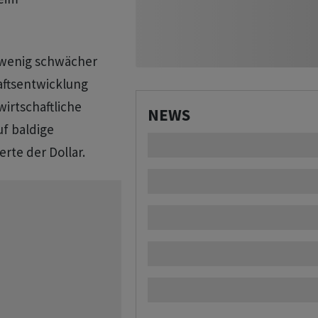
n wenig schwächer
aftsentwicklung
wirtschaftliche
NEWS
uf baldige
rte der Dollar.