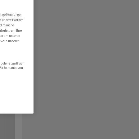
utige Kennungen
d unsere Partner
ind manche
ufrufen, um Ihre
ten am unteren
Sie in unserer
oder Zugriff auf
 Performance von