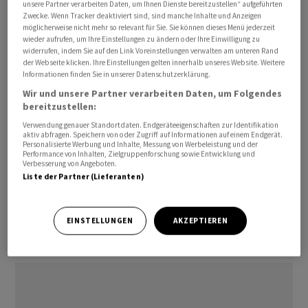
unsere Partner verarbeiten Daten, um Ihnen Dienste bereitzustellen“ aufgeführten
0,9475.
Zwecke. Wenn Tracker deaktiviert sind, sind manche Inhalte und Anzeigen
möglicherweise nicht mehr so relevant für Sie. Sie können dieses Menü jederzeit
wieder aufrufen, um Ihre Einstellungen zu ändern oder Ihre Einwilligung zu
Auftrieb erhielt der Euro von teils schwachen
widerrufen, indem Sie auf den Link Voreinstellungen verwalten am unteren Rand
der Webseite klicken. Ihre Einstellungen gelten innerhalb unseres Website. Weitere
Konjunkturdaten aus den USA. Sowohl Umsatzzahlen
Informationen finden Sie in unserer Datenschutzerklärung.
aus dem Einzelhandel als auch Produktionsdaten aus
Wir und unsere Partner verarbeiten Daten, um Folgendes
der Industrie enttäuschten die Erwartungen. Der Philly-
bereitzustellen:
Fed-Index, der das Geschäftsklima in der Region
Verwendung genauer Standortdaten. Endgeräteeigenschaften zur Identifikation
Philadelphia misst, und die Daten zur industriellen
aktiv abfragen. Speichern von oder Zugriff auf Informationen auf einem Endgerät.
Personalisierte Werbung und Inhalte, Messung von Werbeleistung und der
Stimmungsveränderung im Bundesstaat New York
Performance von Inhalten, Zielgruppenforschung sowie Entwicklung und
Verbesserung von Angeboten.
fielen indes deutlich besser als erwartet aus.
Liste der Partner (Lieferanten)
/ck/he
EINSTELLUNGEN
AKZEPTIEREN
(AWP)