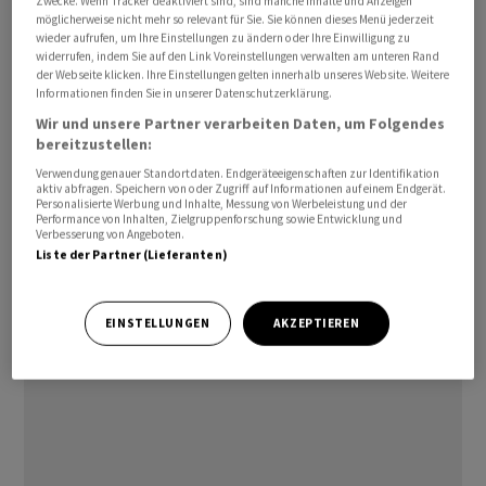
Zwecke. Wenn Tracker deaktiviert sind, sind manche Inhalte und Anzeigen
Reihe und daher mit geringerer Marktrelevanz. Aus
möglicherweise nicht mehr so relevant für Sie. Sie können dieses Menü jederzeit
wieder aufrufen, um Ihre Einstellungen zu ändern oder Ihre Einwilligung zu
Deutschland und Frankreich werden Indikatoren zur
widerrufen, indem Sie auf den Link Voreinstellungen verwalten am unteren Rand
Verbraucherstimmung erwartet. In den USA wird
der Webseite klicken. Ihre Einstellungen gelten innerhalb unseres Website. Weitere
Informationen finden Sie in unserer Datenschutzerklärung.
ebenfalls eine Umfrage unter Verbrauchern
Wir und unsere Partner verarbeiten Daten, um Folgendes
veröffentlicht. Hinzu kommen Zahlen vom
bereitzustellen:
Immobilienmarkt, dessen Entwicklung für die
Verwendung genauer Standortdaten. Endgeräteeigenschaften zur Identifikation
Stimmung der Konsumenten ebenfalls von Bedeutung
aktiv abfragen. Speichern von oder Zugriff auf Informationen auf einem Endgerät.
Personalisierte Werbung und Inhalte, Messung von Werbeleistung und der
ist.
Performance von Inhalten, Zielgruppenforschung sowie Entwicklung und
Verbesserung von Angeboten.
Liste der Partner (Lieferanten)
/bgf/mis/uh
(AWP)
EINSTELLUNGEN
AKZEPTIEREN