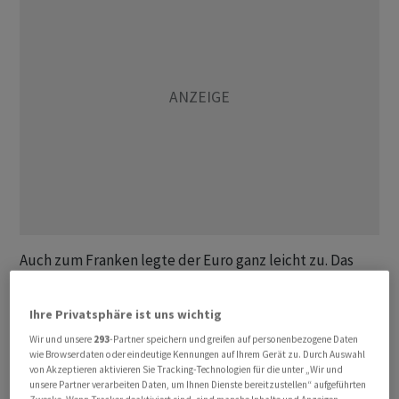
Auch zum Franken legte der Euro ganz leicht zu. Das
EUR/CHF-Währungspaar wurde am Morgen bei 0,9563
gehandelt nach 0,9555 am Vorabend. Für das USD/CHF-
Ihre Privatsphäre ist uns wichtig
Paar ergibt das 0,8836 nach 0,8839.
Wir und unsere
293
-Partner speichern und greifen auf personenbezogene Daten
wie Browserdaten oder eindeutige Kennungen auf Ihrem Gerät zu. Durch Auswahl
Im Tagesverlauf stehen zwar einige Konjunkturdaten
von Akzeptieren aktivieren Sie Tracking-Technologien für die unter „Wir und
unsere Partner verarbeiten Daten, um Ihnen Dienste bereitzustellen“ aufgeführten
auf dem Programm, allerdings zumeist aus der zweiten