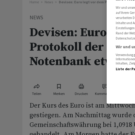
Home
News
Devisen: Euro legt vor dem Protokoll der US
Wir und unse
auf Ihrem Ger
NEWS
verarbeiten D
Inhalte und A
Devisen: Euro legt
Einstellungen
Rand der Webs
Datenschutze
Protokoll der US-
Wir und u
Verwendung ge
Notenbank etwas z
Informationen
Inhalten, Zi
Liste der P
Teilen
Merken
Drucken
Kommentare
Der Kurs des Euro ist am Mittwoc
gestiegen. Am Nachmittag wurde 
Gemeinschaftswährung bei 1,0918 
gehandelt. Am Morgen hatte der E