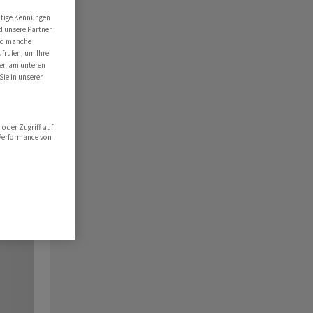
utige Kennungen
d unsere Partner
ind manche
ufrufen, um Ihre
ten am unteren
Sie in unserer
oder Zugriff auf
 Performance von