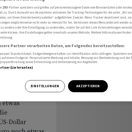
-Notenbank etwas zu
re
293
-Partner speichern und greifen auf personenbezogene Daten wie Browserdaten oder einde
ät zu. Durch Auswahl von Akzeptieren aktivieren Sie Tracking-Technologien für die unter „Wir un
aten, um Ihnen Dienste bereitzustellen“ aufgeführten Zwecke. Wenn Tracker deaktiviert sind, s
nzeigen möglicherweise nicht mehr so relevant für Sie. Sie können dieses Menü jederzeit wieder a
 vor dem
 zu ändern oder Ihre Einwilligung zu widerrufen, indem Sie auf den Link Voreinstellungen verwal
eite klicken. Ihre Einstellungen gelten innerhalb unseres Website. Weitere Informationen finden 
rklärung.
nsere Partner verarbeiten Daten, um Folgendes bereitzustellen:
nauer Standortdaten. Endgeräteeigenschaften zur Identifikation aktiv abfragen. Speichern von 
u
 auf einem Endgerät. Personalisierte Werbung und Inhalte, Messung von Werbeleistung und der
elgruppenforschung sowie Entwicklung und Verbesserung von Angeboten.
artner (Lieferanten)
EINSTELLUNGEN
AKZEPTIEREN
h etwas
die
US-Dollar
uro noch etwas