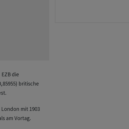
 EZB die
,85955) britische
st.
 London mit 1903
als am Vortag.