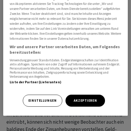
von Akzeptieren aktivieren Sie Tracking-Technologien für die unter „Wir und
unsere Partner verarbeiten Daten, um Ihnen Dienste bereitzustellen“ aufgeführten
Zeitweise hatten Aussagen von EZB-Ratsmitglied
Zwecke. Wenn Tracker deaktiviert sind, sind manche Inhalte und Anzeigen
möglicherweise nicht mehr so relevant für Sie. Sie können dieses Menü jederzeit
Robert Holzmann den Euro noch etwas stärker
wieder aufrufen, um Ihre Einstellungen zu ändern oder Ihre Einwilligung zu
gestützt. Der Chef der österreichischen Notenbank
widerrufen, indem Sie auf den Link Voreinstellungen verwalten am unteren Rand
sagte der Nachrichtenagentur Bloomberg, er könne sich
der Webseite klicken. Ihre Einstellungen gelten innerhalb unseres Website. Weitere
Informationen finden Sie in unserer Datenschutzerklärung.
für die nächste Ratssitzung Mitte September eine
Wir und unsere Partner verarbeiten Daten, um Folgendes
weitere Zinsanhebung durch die EZB vorstellen. Sollten
bereitzustellen:
grössere Überraschungen ausbleiben, sehe er die
Verwendung genauer Standortdaten. Endgeräteeigenschaften zur Identifikation
Möglichkeit einer zusätzlichen Zinserhöhung. Holzmann
aktiv abfragen. Speichern von oder Zugriff auf Informationen auf einem Endgerät.
Personalisierte Werbung und Inhalte, Messung von Werbeleistung und der
gilt als Befürworter einer straffen Geldpolitik.
Performance von Inhalten, Zielgruppenforschung sowie Entwicklung und
Verbesserung von Angeboten.
Liste der Partner (Lieferanten)
Seit Sommer 2022 hat die EZB im Kampf gegen die hohe
Inflation ihre Zinsen kräftig angehoben.
Notenbankchefin Christine Lagarde hatte die künftige
EINSTELLUNGEN
AKZEPTIEREN
Linie bis zuletzt offen gelassen. Da sich die Konjunktur
im Euroraum und vor allem in Deutschland zunehmend
eintrübt, können sich nicht wenige Beobachter auch ein
baldiges Ende der Zinsanhebungen vorstellen. Geld-