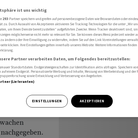
ck - EUR/CHF klar unter 0,96
atsphäre ist uns wichtig
re
293
-Partner speichern und greifen auf personenbezogene Daten wie Browserdaten oder einde
ät zu. Durch Auswahl von Akzeptieren aktivieren Sie Tracking-Technologien für die unter „Wir un
h
aten, um Ihnen Dienste bereitzustellen“ aufgeführten Zwecke. Wenn Tracker deaktiviert sind, s
nzeigen möglicherweise nicht mehr so relevant für Sie. Sie können dieses Menü jederzeit wieder a
 zu ändern oder Ihre Einwilligung zu widerrufen, indem Sie auf den Link Voreinstellungen verwal
unter
eite klicken. Ihre Einstellungen gelten innerhalb unseres Website. Weitere Informationen finden 
rklärung.
lar
nsere Partner verarbeiten Daten, um Folgendes bereitzustellen:
nauer Standortdaten. Endgeräteeigenschaften zur Identifikation aktiv abfragen. Speichern von 
 auf einem Endgerät. Personalisierte Werbung und Inhalte, Messung von Werbeleistung und der
elgruppenforschung sowie Entwicklung und Verbesserung von Angeboten.
artner (Lieferanten)
EINSTELLUNGEN
AKZEPTIEREN
hwachen
 nachgegeben.