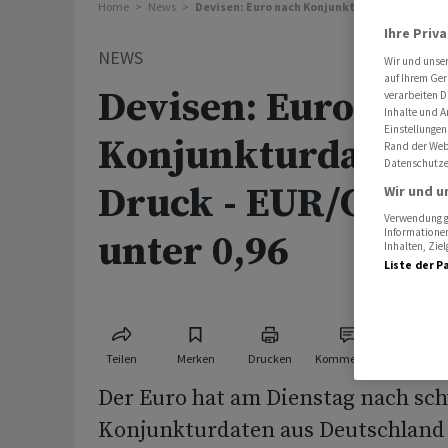
Home
News
Devisen: Euro nach Konjunkturdaten unter Dru
Ihre Priv
NEWS
Wir und unse
auf Ihrem Ger
Devisen: Euro nac
verarbeiten D
Inhalte und A
Einstellungen
Konjunkturdaten 
Rand der Webs
Datenschutze
Druck - EUR/CHF k
Wir und u
Verwendung ge
Informationen
unter 0,96
Inhalten, Zi
Liste der P
Teilen
Merken
Drucken
Kommentare
Der Euro hat am Dienstag nach sc
Konjunkturdaten aus Deutschland