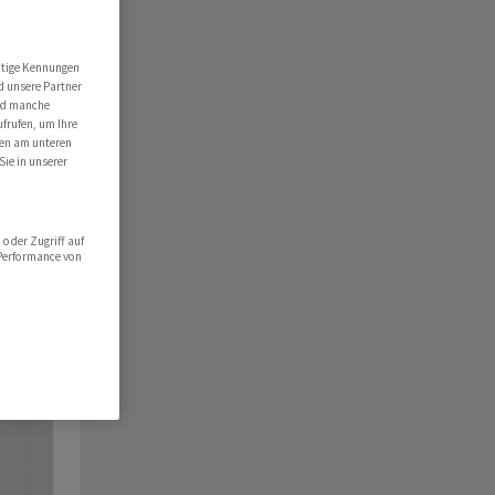
utige Kennungen
d unsere Partner
ind manche
ufrufen, um Ihre
ten am unteren
Sie in unserer
oder Zugriff auf
 Performance von