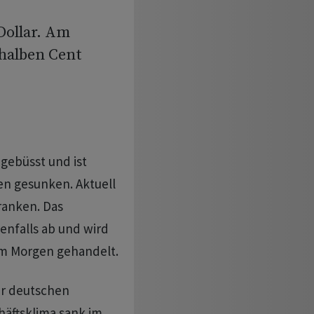
Dollar. Am
halben Cent
gebüsst und ist
en gesunken. Aktuell
ranken. Das
nfalls ab und wird
 am Morgen gehandelt.
er deutschen
häftsklima sank im