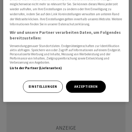
möglicherweise nicht mehr so relevant für Sie. Sie können dieses Menü jederzeit
veröffentlicht die US-Regierung ihren monatlichen
wieder aufrufen, um Ihre Einstellungen zu ändern oder Ihre Einwilligung zu
Stellenbericht. Die Zahlen haben hohe Bedeutung für
widerrufen, indem Sie auf den Link Voreinstellungen verwalten am unteren Rand
den geldpolitischen Kurs der Notenbank Federal
der Webseite klicken. Ihre Einstellungen gelten innerhalb unseres Website. Weitere
Informationen finden Sie in unserer Datenschutzerklärung.
Reserve (Fed). Sie sieht in der geringen Arbeitslosigkeit
Wir und unsere Partner verarbeiten Daten, um Folgendes
vor allem Inflationsrisiken, weil der Mangel an
bereitzustellen:
Arbeitskräften deren Position in Lohnverhandlungen
Verwendung genauer Standortdaten. Endgeräteeigenschaften zur Identifikation
stärkt. Am Donnerstag hatten sehr robuste Job-Zahlen
aktiv abfragen. Speichern von oder Zugriff auf Informationen auf einem Endgerät.
Personalisierte Werbung und Inhalte, Messung von Werbeleistung und der
des Dienstleisters ADP für Wirbel an den Finanzmärkten
Performance von Inhalten, Zielgruppenforschung sowie Entwicklung und
Verbesserung von Angeboten.
gesorgt.
Liste der Partner (Lieferanten)
/bgf/stk/hr/dm
EINSTELLUNGEN
AKZEPTIEREN