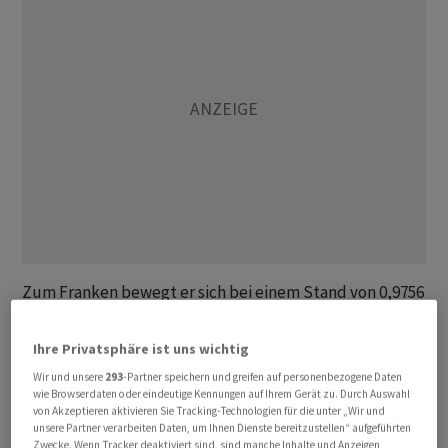
Zum Franken bewegt er sich bei einem Stand von 0,9756
ebenfalls eher seitwärts. Ein US-Dollar kostet aktuell
0,8954 Franken, was ebenfalls kaum verändert seit
Ihre Privatsphäre ist uns wichtig
Donnerstagabend ist.
Wir und unsere
293
-Partner speichern und greifen auf personenbezogene Daten
wie Browserdaten oder eindeutige Kennungen auf Ihrem Gerät zu. Durch Auswahl
von Akzeptieren aktivieren Sie Tracking-Technologien für die unter „Wir und
Zum Wochenausklang richtet sich die Aufmerksamkeit
unsere Partner verarbeiten Daten, um Ihnen Dienste bereitzustellen“ aufgeführten
auf den amerikanischen Arbeitsmarkt. Am Nachmittag
Zwecke. Wenn Tracker deaktiviert sind, sind manche Inhalte und Anzeigen