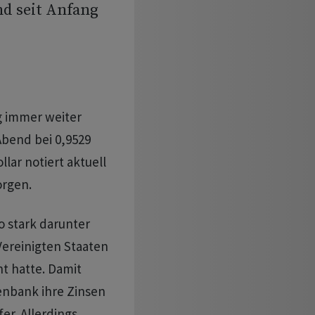
nd seit Anfang
g immer weiter
Abend bei 0,9529
lar notiert aktuell
orgen.
o stark darunter
 Vereinigten Staaten
t hatte. Damit
enbank ihre Zinsen
er. Allerdings