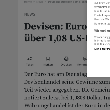
Home
News
Devisen: Euro pendelt sich über 1,08 US-Dolla
auf Ihrem Ger
verarbeiten D
Inhalte und A
NEWS
Einstellungen
Rand der Webs
Devisen: Euro pend
Datenschutze
Wir und u
über 1,08 US-Dolla
Verwendung ge
Informationen
Inhalten, Zi
Liste der P
Teilen
Merken
Drucken
Kommentare
Der Euro hat am Dienstag im späte
Devisenhandel seine Gewinne zum
Teil wieder abgegeben. Die Gemei
notiert zuletzt bei 1,0808 Dollar. 
Währungshandel ist der Euro in de