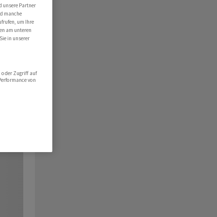
d unsere Partner
ind manche
ufrufen, um Ihre
ten am unteren
Sie in unserer
oder Zugriff auf
 Performance von