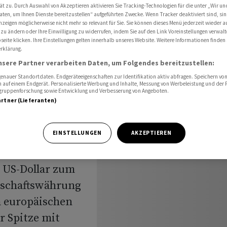
r ein
ät zu. Durch Auswahl von Akzeptieren aktivieren Sie Tracking-Technologien für die unter „Wir un
aten, um Ihnen Dienste bereitzustellen“ aufgeführten Zwecke. Wenn Tracker deaktiviert sind, s
nzeigen möglicherweise nicht mehr so relevant für Sie. Sie können dieses Menü jederzeit wieder a
 zu ändern oder Ihre Einwilligung zu widerrufen, indem Sie auf den Link Voreinstellungen verwal
eite klicken. Ihre Einstellungen gelten innerhalb unseres Website. Weitere Informationen finden 
elt sich
rklärung.
nsere Partner verarbeiten Daten, um Folgendes bereitzustellen:
r ein
nauer Standortdaten. Endgeräteeigenschaften zur Identifikation aktiv abfragen. Speichern von 
 auf einem Endgerät. Personalisierte Werbung und Inhalte, Messung von Werbeleistung und der
elgruppenforschung sowie Entwicklung und Verbesserung von Angeboten.
artner (Lieferanten)
EINSTELLUNGEN
AKZEPTIEREN
n US-
 US-Dollar zum
nschaftswährung
Im europäischen
r Spitze mit