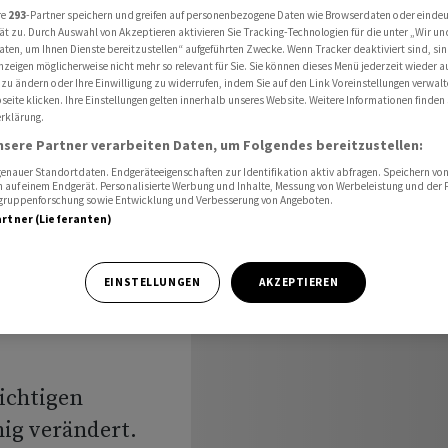
 nach Kursverlusten auf Wochensicht
re
293
-Partner speichern und greifen auf personenbezogene Daten wie Browserdaten oder einde
ät zu. Durch Auswahl von Akzeptieren aktivieren Sie Tracking-Technologien für die unter „Wir un
aten, um Ihnen Dienste bereitzustellen“ aufgeführten Zwecke. Wenn Tracker deaktiviert sind, s
nzeigen möglicherweise nicht mehr so relevant für Sie. Sie können dieses Menü jederzeit wieder a
 zu ändern oder Ihre Einwilligung zu widerrufen, indem Sie auf den Link Voreinstellungen verwal
il zum
eite klicken. Ihre Einstellungen gelten innerhalb unseres Website. Weitere Informationen finden 
rklärung.
n nach
nsere Partner verarbeiten Daten, um Folgendes bereitzustellen:
nauer Standortdaten. Endgeräteeigenschaften zur Identifikation aktiv abfragen. Speichern von 
 auf einem Endgerät. Personalisierte Werbung und Inhalte, Messung von Werbeleistung und der
elgruppenforschung sowie Entwicklung und Verbesserung von Angeboten.
artner (Lieferanten)
EINSTELLUNGEN
AKZEPTIEREN
wichtigen
ig verändert.