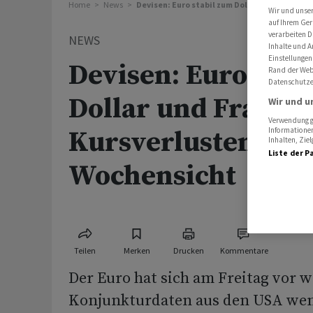
Home
News
Devisen: Euro stabil zum Dollar und Franken
Wir und unse
auf Ihrem Ger
verarbeiten D
NEWS
Inhalte und A
Einstellungen
Devisen: Euro stab
Rand der Webs
Datenschutze
Dollar und Franke
Wir und u
Verwendung ge
Informationen
Kursverlusten auf
Inhalten, Zi
Liste der P
Wochensicht
Teilen
Merken
Drucken
Kommentare
Der Euro hat sich am Freitag vor 
Konjunkturdaten aus den USA wen