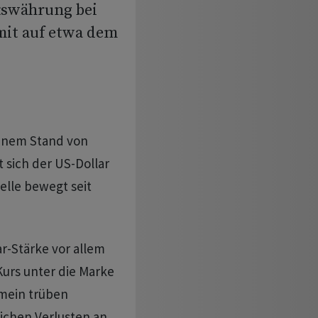
tswährung bei
mit auf etwa dem
einem Stand von
 sich der US-Dollar
elle bewegt seit
r-Stärke vor allem
Kurs unter die Marke
emein trüben
ichen Verlusten an