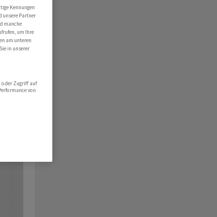
utige Kennungen
d unsere Partner
ind manche
ufrufen, um Ihre
ten am unteren
Sie in unserer
oder Zugriff auf
 Performance von