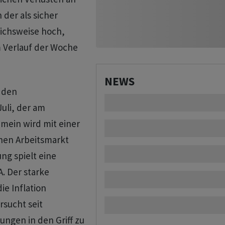
der als sicher
ichsweise hoch,
m Verlauf der Woche
NEWS
 den
uli, der am
mein wird mit einer
hen Arbeitsmarkt
ng spielt eine
A. Der starke
ie Inflation
sucht seit
ungen in den Griff zu