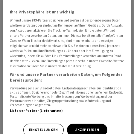
Ihre Privatsphäre ist uns wichtig
Wie die Devisenexperten der Valiant Bank schreiben, ist
der Dollar am Vortag in Reaktion auf die US-
Wir und unsere
293
-Partner speichern und greifen auf personenbezogene Daten
wie Browserdaten oder eindeutige Kennungen auf Ihrem Gerät zu. Durch Auswahl
Inflationsdaten deutlich unter die Marke von 0,8750
von Akzeptieren aktivieren Sie Tracking-Technologien für die unter „Wir und
Franken abgerutscht. Sollte es nicht rasch zu einer
unsere Partner verarbeiten Daten, um Ihnen Dienste bereitzustellen“ aufgeführten
Zwecke. Wenn Tracker deaktiviert sind, sind manche Inhalte und Anzeigen
Erholung über diese Marke kommen, sei mittelfristig
möglicherweise nicht mehr so relevant für Sie. Sie können dieses Menü jederzeit
mit Tests der beiden letzten Tiefpunkte von 0,74
wieder aufrufen, um Ihre Einstellungen zu ändern oder Ihre Einwilligung zu
widerrufen, indem Sie auf den Link Voreinstellungen verwalten am unteren Rand
Franken (Aufgabe der Mindestkursgrenze 2015) und
der Webseite klicken. Ihre Einstellungen gelten innerhalb unseres Website. Weitere
0,70 Franken (US-Schuldenstreit 2011) zu rechnen.
Informationen finden Sie in unserer Datenschutzerklärung.
Wir und unsere Partner verarbeiten Daten, um Folgendes
bereitzustellen:
Die UBS sieht die US-Devise Ende Jahr bei 0,85 Franken
und im Juni 2024 bei 0,83 Franken. Bis zum Jahr 2030
Verwendung genauer Standortdaten. Endgeräteeigenschaften zur Identifikation
aktiv abfragen. Speichern von oder Zugriff auf Informationen auf einem Endgerät.
könnte der US-Dollar laut den Auguren der Grossbank
Personalisierte Werbung und Inhalte, Messung von Werbeleistung und der
Performance von Inhalten, Zielgruppenforschung sowie Entwicklung und
gar auf 60 bis 70 Rappen sinken.
Verbesserung von Angeboten.
Liste der Partner (Lieferanten)
EINSTELLUNGEN
AKZEPTIEREN