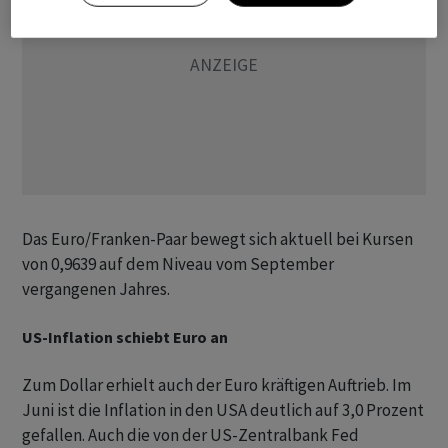
Das Euro/Franken-Paar bewegt sich aktuell bei Kursen
von 0,9639 auf dem Niveau vom September
vergangenen Jahres.
US-Inflation schiebt Euro an
Zum Dollar erhielt auch der Euro kräftigen Auftrieb. Im
Juni ist die Inflation in den USA deutlich auf 3,0 Prozent
gefallen. Auch die von der US-Zentralbank Fed