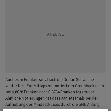
Auch zum Franken setzt sich die Dollar-Schwäche
weiter fort. Zur Mittagszeit notiert der Greenback noch
bei 0,8628 Franken nach 0,8784 Franken tags zuvor.
Ähnliche Notierungen hat das Paar letztmals bei der
Aufhebung des Mindestkurses durch die SNB Anfang
2015 gesehen.