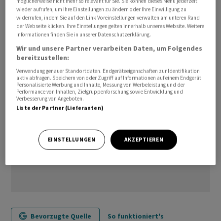
möglicherweise nicht mehr so relevant für Sie. Sie können dieses Menü jederzeit
wieder aufrufen, um Ihre Einstellungen zu ändern oder Ihre Einwilligung zu
widerrufen, indem Sie auf den Link Voreinstellungen verwalten am unteren Rand
/ck/he/mk
der Webseite klicken. Ihre Einstellungen gelten innerhalb unseres Website. Weitere
Informationen finden Sie in unserer Datenschutzerklärung.
(AWP)
Wir und unsere Partner verarbeiten Daten, um Folgendes
bereitzustellen:
Verwendung genauer Standortdaten. Endgeräteeigenschaften zur Identifikation
aktiv abfragen. Speichern von oder Zugriff auf Informationen auf einem Endgerät.
Personalisierte Werbung und Inhalte, Messung von Werbeleistung und der
Performance von Inhalten, Zielgruppenforschung sowie Entwicklung und
Verbesserung von Angeboten.
Liste der Partner (Lieferanten)
EINSTELLUNGEN
AKZEPTIEREN
Bevorzugte Quelle
So funktioniert's