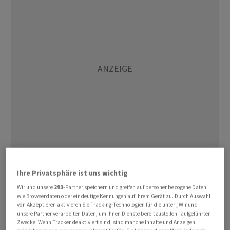
Derweil hat auch der Schweizer Franken zum Dollar an
Ihre Privatsphäre ist uns wichtig
Stärke gewonnen. Der «Greenback» geht derzeit zu
0,9104 Franken um nach Kursen von um die 0,9160
Wir und unsere
293
-Partner speichern und greifen auf personenbezogene Daten
wie Browserdaten oder eindeutige Kennungen auf Ihrem Gerät zu. Durch Auswahl
Franken im frühen Geschäft. Der Euro kostet aktuell
von Akzeptieren aktivieren Sie Tracking-Technologien für die unter „Wir und
0,9768 Franken nachdem der Kurs am Morgen noch über
unsere Partner verarbeiten Daten, um Ihnen Dienste bereitzustellen“ aufgeführten
Zwecke. Wenn Tracker deaktiviert sind, sind manche Inhalte und Anzeigen
der Schwelle onv 0,98 lag.