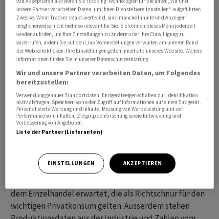
von Akzeptieren aktivieren Sie Tracking-Technologien für die unter „Wir und
unsere Partner verarbeiten Daten, um Ihnen Dienste bereitzustellen“ aufgeführten
mit 0,9664 nach zuvor 0,9672 Franken kaum verändert.
Zwecke. Wenn Tracker deaktiviert sind, sind manche Inhalte und Anzeigen
möglicherweise nicht mehr so relevant für Sie. Sie können dieses Menü jederzeit
Beflügelt wird der Euro seit einigen Tagen durch die
wieder aufrufen, um Ihre Einstellungen zu ändern oder Ihre Einwilligung zu
widerrufen, indem Sie auf den Link Voreinstellungen verwalten am unteren Rand
Aussicht auf ein Ende der Zinsanhebungen durch die
der Webseite klicken. Ihre Einstellungen gelten innerhalb unseres Website. Weitere
US-Zentralbank Fed. Verantwortlich dafür sind fallende
Informationen finden Sie in unserer Datenschutzerklärung.
Inflationsraten, die den Kampf der Fed gegen die hohe
Wir und unsere Partner verarbeiten Daten, um Folgendes
bereitzustellen:
Teuerung weniger dringlich erscheinen lassen. Nach
kräftigen Zinsanhebungen seit März 2022 wird an den
Verwendung genauer Standortdaten. Endgeräteeigenschaften zur Identifikation
aktiv abfragen. Speichern von oder Zugriff auf Informationen auf einem Endgerät.
Märkten für dieses Jahr aktuell mit nur noch einer
Personalisierte Werbung und Inhalte, Messung von Werbeleistung und der
Performance von Inhalten, Zielgruppenforschung sowie Entwicklung und
weiteren Zinsanhebung in den USA gerechnet.
Verbesserung von Angeboten.
Liste der Partner (Lieferanten)
Weil die konjunkturelle Entwicklung für die US-
Geldpolitik eine grosse Rolle spielt, dürften
EINSTELLUNGEN
AKZEPTIEREN
Marktteilnehmer neue Wirtschaftszahlen genau
beäugen. Am Nachmittag werden Umsatzzahlen aus
dem Einzelhandel erwartet, die als Richtschnur für den
wichtigen Privatkonsum gelten. Ausserdem stehen
Produktionsdaten aus der Industrie und Zahlen vom