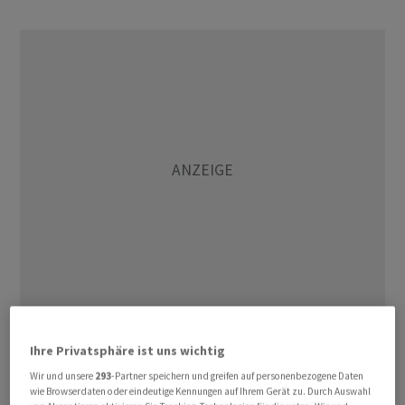
Auch gegenüber dem Schweizer Franken hat der Dollar
Ihre Privatsphäre ist uns wichtig
über Nacht leicht Terrain eingebüsst. Die US-Währung
Wir und unsere
293
-Partner speichern und greifen auf personenbezogene Daten
wird aktuell zu 0,8579 Franken gehandelt nach 0,8599
wie Browserdaten oder eindeutige Kennungen auf Ihrem Gerät zu. Durch Auswahl
am Vorabend. Das Euro/Franken-Paar notiert dagegen