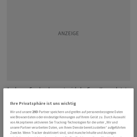
Auch zum Franken bewegte sich der Euro-Kurs zuletzt
nur wenig: das EUR/CHF-Paar wurde am späten Abend
Ihre Privatsphäre ist uns wichtig
bei 0,9634 gehandelt nach 0,9622 am frühen Abend.
USD/CHF ging derweil bei 0,8659 nach 0,8654 um.
Wir und unsere
293
-Partner speichern und greifen auf personenbezogene Daten
wie Browserdaten oder eindeutige Kennungen auf Ihrem Gerät zu. Durch Auswahl
von Akzeptieren aktivieren Sie Tracking-Technologien für die unter „Wir und
Am Donnerstag hatte eine Dollar-Stärke den Euro unter
unsere Partner verarbeiten Daten, um Ihnen Dienste bereitzustellen“ aufgeführten
Zwecke. Wenn Tracker deaktiviert sind, sind manche Inhalte und Anzeigen
Druck gesetzt, und der Kurs war um bis zu ein Cent