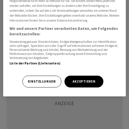
möglicherweise nicht mehr so relevant für Sie. Sie können dieses Menü jederzeit
abgerutscht. Unter anderem hatten robuste Daten vom
wieder aufrufen, um Ihre Einstellungen zu ändern oder Ihre Einwilligung zu
widerrufen, indem Sie auf den Link Voreinstellungen verwalten am unteren Rand
Arbeitsmarkt der Vereinigten Staaten die Spekulation
der Webseite klicken. Ihre Einstellungen gelten innerhalb unseres Website. Weitere
auf weiter steigende Zinsen durch die US-Notenbank
Informationen finden Sie in unserer Datenschutzerklärung.
Fed im Kampf gegen die hohe Inflation verstärkt. Die
Wir und unsere Partner verarbeiten Daten, um Folgendes
Aussicht auf Zinserhöhungen stützt in der Regel den
bereitzustellen:
Kurs einer Währung.
Verwendung genauer Standortdaten. Endgeräteeigenschaften zur Identifikation
aktiv abfragen. Speichern von oder Zugriff auf Informationen auf einem Endgerät.
Personalisierte Werbung und Inhalte, Messung von Werbeleistung und der
Performance von Inhalten, Zielgruppenforschung sowie Entwicklung und
/bek/he
Verbesserung von Angeboten.
Liste der Partner (Lieferanten)
EINSTELLUNGEN
AKZEPTIEREN