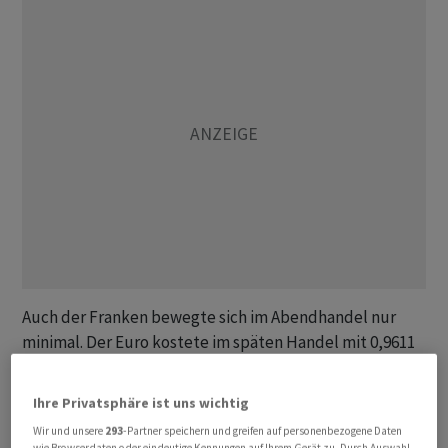
Auch der Franken bewegte sich im Abendhandel nur
minimal. Der Euro kostete im späten Handel mit 0,9611
Franken gleich viel wie am Mittag und hält sich damit
weiter über 0,96 Franken. Das Währungspaar USD/CHF
Ihre Privatsphäre ist uns wichtig
notierte bei 0,8758 ebenfalls kaum verändert zum
Wir und unsere
293
-Partner speichern und greifen auf personenbezogene Daten
Mittagskurs.
wie Browserdaten oder eindeutige Kennungen auf Ihrem Gerät zu. Durch Auswahl