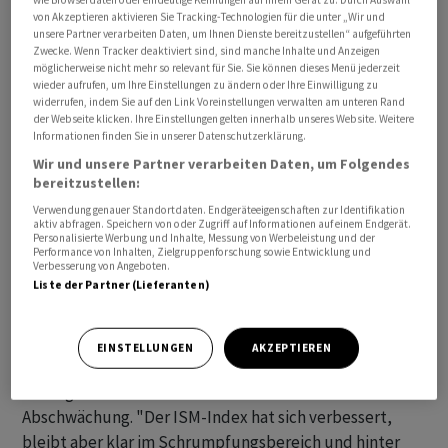
von Akzeptieren aktivieren Sie Tracking-Technologien für die unter „Wir und
unsere Partner verarbeiten Daten, um Ihnen Dienste bereitzustellen“ aufgeführten
Belastet wurde der Euro durch schwache
Zwecke. Wenn Tracker deaktiviert sind, sind manche Inhalte und Anzeigen
Konjunkturzahlen. In der Eurozone trübte sich einer
möglicherweise nicht mehr so relevant für Sie. Sie können dieses Menü jederzeit
wieder aufrufen, um Ihre Einstellungen zu ändern oder Ihre Einwilligung zu
zweiten Schätzung zufolge die Industriestimmung im
widerrufen, indem Sie auf den Link Voreinstellungen verwalten am unteren Rand
Juli weiter ein und sank auf den tiefsten Stand seit
der Webseite klicken. Ihre Einstellungen gelten innerhalb unseres Website. Weitere
Informationen finden Sie in unserer Datenschutzerklärung.
mehr als drei Jahren. "Es sieht so aus, als ob die
Wir und unsere Partner verarbeiten Daten, um Folgendes
Rezession im Verarbeitenden Gewerbe in der Eurozone
bereitzustellen:
noch länger anhält", sagte Cyrus de la Rubia,
Verwendung genauer Standortdaten. Endgeräteeigenschaften zur Identifikation
Chefökonom der Hamburg Commercial Bank. Aufgrund
aktiv abfragen. Speichern von oder Zugriff auf Informationen auf einem Endgerät.
Personalisierte Werbung und Inhalte, Messung von Werbeleistung und der
ihres hohen Industrieanteils ist die deutsche Wirtschaft
Performance von Inhalten, Zielgruppenforschung sowie Entwicklung und
besonders betroffen.
Verbesserung von Angeboten.
Liste der Partner (Lieferanten)
Der US-Einkaufsmanagerindex ISM für das
Verarbeitende Gewerbe zeigte zwar einen leichten
EINSTELLUNGEN
AKZEPTIEREN
Anstieg, blieb jedoch hinter den Erwartungen zurück
und signalisiert weiterhin eine wirtschaftliche
Abschwächung. "Der ISM-Index hat sich verbessert,
bleibt aber klar im Schrumpfungsbereich und hinter