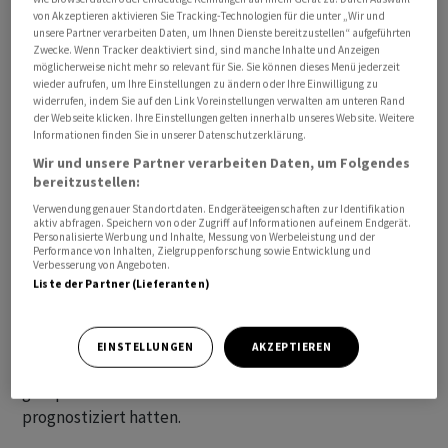
geknackt hatte.
von Akzeptieren aktivieren Sie Tracking-Technologien für die unter „Wir und
unsere Partner verarbeiten Daten, um Ihnen Dienste bereitzustellen“ aufgeführten
Zwecke. Wenn Tracker deaktiviert sind, sind manche Inhalte und Anzeigen
Daten zur Preisentwicklung in den USA haben dem
möglicherweise nicht mehr so relevant für Sie. Sie können dieses Menü jederzeit
wieder aufrufen, um Ihre Einstellungen zu ändern oder Ihre Einwilligung zu
Dollar vor allem am Vortag kräftig Auftrieb verliehen. In
widerrufen, indem Sie auf den Link Voreinstellungen verwalten am unteren Rand
der grössten Volkswirtschaft der Welt hatte sich die
der Webseite klicken. Ihre Einstellungen gelten innerhalb unseres Website. Weitere
Informationen finden Sie in unserer Datenschutzerklärung.
Inflation zu Beginn des Jahres nicht so stark wie
Wir und unsere Partner verarbeiten Daten, um Folgendes
erwartet abgeschwächt, was gegen eine baldige
bereitzustellen:
Zinssenkung durch die US-Notenbank Fed spricht.
Verwendung genauer Standortdaten. Endgeräteeigenschaften zur Identifikation
aktiv abfragen. Speichern von oder Zugriff auf Informationen auf einem Endgerät.
Personalisierte Werbung und Inhalte, Messung von Werbeleistung und der
Der Devisenexperten Ulrich Leuchtmann von der
Performance von Inhalten, Zielgruppenforschung sowie Entwicklung und
Commerzbank erklärt die aktuelle Dollar-Stärke damit,
Verbesserung von Angeboten.
Liste der Partner (Lieferanten)
dass die langfristigen Fed-Zinserwartungen «in
Bewegung gekommen sind». Nach Einschätzung von
Leuchtmann glaubt der Markt mittlerweile nicht mehr
EINSTELLUNGEN
AKZEPTIEREN
an schnellere Zinssenkungen, als die Mitglieder des
geldpolitischen Rates der US-Notenbank im Dezember
prognostiziert hatten.