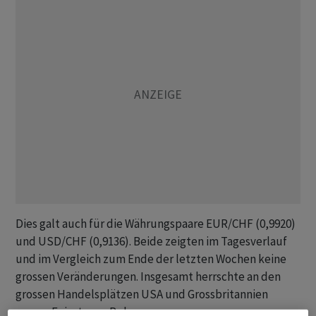
Dies galt auch für die Währungspaare EUR/CHF (0,9920)
und USD/CHF (0,9136). Beide zeigten im Tagesverlauf
und im Vergleich zum Ende der letzten Wochen keine
grossen Veränderungen. Insgesamt herrschte an den
grossen Handelsplätzen USA und Grossbritannien
wegen Feiertagen Ruhe.