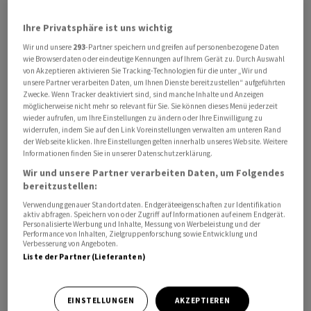
Ihre Privatsphäre ist uns wichtig
Zu Beginn der Woche richtete sich die Aufmerksamkeit
daher unter anderem auf das Münchner Ifo-Institut, das
Wir und unsere
293
-Partner speichern und greifen auf personenbezogene Daten
wie Browserdaten oder eindeutige Kennungen auf Ihrem Gerät zu. Durch Auswahl
sein monatliches Geschäftsklima veröffentlichte.
von Akzeptieren aktivieren Sie Tracking-Technologien für die unter „Wir und
Demnach hat sich die Stimmung in der deutschen
unsere Partner verarbeiten Daten, um Ihnen Dienste bereitzustellen“ aufgeführten
Zwecke. Wenn Tracker deaktiviert sind, sind manche Inhalte und Anzeigen
Wirtschaft im Mai nach drei Anstiegen in Folge unter
möglicherweise nicht mehr so relevant für Sie. Sie können dieses Menü jederzeit
dem Strich nicht verändert. Der Ifo-Index lag stabil bei
wieder aufrufen, um Ihre Einstellungen zu ändern oder Ihre Einwilligung zu
widerrufen, indem Sie auf den Link Voreinstellungen verwalten am unteren Rand
89,3 Punkten, während Analysten einen Zuwachs auf im
der Webseite klicken. Ihre Einstellungen gelten innerhalb unseres Website. Weitere
Schnitt 90,4 Punkte erwartet hatten. «Die deutsche
Informationen finden Sie in unserer Datenschutzerklärung.
Wirtschaft arbeitet sich schrittweise aus der Krise
Wir und unsere Partner verarbeiten Daten, um Folgendes
heraus», kommentierte Ifo-Präsident Clemens Fuest.
bereitzustellen:
Verwendung genauer Standortdaten. Endgeräteeigenschaften zur Identifikation
aktiv abfragen. Speichern von oder Zugriff auf Informationen auf einem Endgerät.
Auch Marktbeobachter blickten trotz der
Personalisierte Werbung und Inhalte, Messung von Werbeleistung und der
Performance von Inhalten, Zielgruppenforschung sowie Entwicklung und
überraschenden Stagnation recht zuversichtlich in die
Verbesserung von Angeboten.
Zukunft. «Der Ifo-Index zeichnet weiterhin ein
Liste der Partner (Lieferanten)
konstruktives Bild für die deutsche Konjunktur»,
schrieb Chefvolkswirt Martin Moryson von der
EINSTELLUNGEN
AKZEPTIEREN
Fondsgesellschaft DWS. So habe sich in der Industrie die