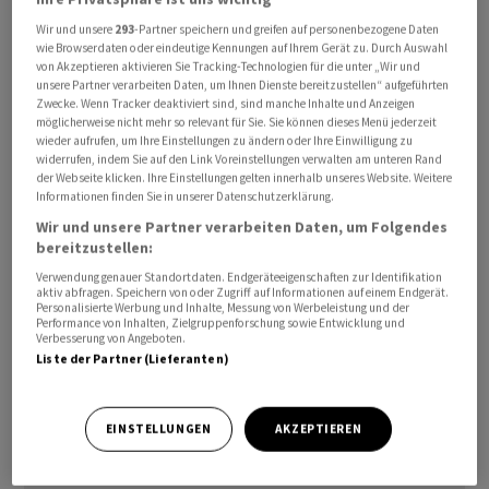
letztmals im Januar 2021 gesehen.
Wir und unsere
293
-Partner speichern und greifen auf personenbezogene Daten
wie Browserdaten oder eindeutige Kennungen auf Ihrem Gerät zu. Durch Auswahl
von Akzeptieren aktivieren Sie Tracking-Technologien für die unter „Wir und
Am Markt verweisen Experten darauf, dass der Dollar
unsere Partner verarbeiten Daten, um Ihnen Dienste bereitzustellen“ aufgeführten
immer billiger werde. Ein wichtiger Grund dafür ist die
Zwecke. Wenn Tracker deaktiviert sind, sind manche Inhalte und Anzeigen
möglicherweise nicht mehr so relevant für Sie. Sie können dieses Menü jederzeit
Unsicherheit über den zukünftigen Kurs der US-
wieder aufrufen, um Ihre Einstellungen zu ändern oder Ihre Einwilligung zu
Geldpolitik. Zwar wird derzeit davon ausgegangen, dass
widerrufen, indem Sie auf den Link Voreinstellungen verwalten am unteren Rand
der Webseite klicken. Ihre Einstellungen gelten innerhalb unseres Website. Weitere
das Fed nach der Zinspause vom Juni auf der nächsten
Informationen finden Sie in unserer Datenschutzerklärung.
Sitzung Ende Juli die Leitzinsen wieder erhöht. Wie es
Wir und unsere Partner verarbeiten Daten, um Folgendes
danach weitergeht, bleibt jedoch ungewiss.
bereitzustellen:
Verwendung genauer Standortdaten. Endgeräteeigenschaften zur Identifikation
"Die Schwäche kommt in erster Linie aus dem Dollar
aktiv abfragen. Speichern von oder Zugriff auf Informationen auf einem Endgerät.
Personalisierte Werbung und Inhalte, Messung von Werbeleistung und der
heraus", sagt Antje Praefcke, Devisenanalystin bei der
Performance von Inhalten, Zielgruppenforschung sowie Entwicklung und
Verbesserung von Angeboten.
Commerzbank, im Gespräch mit der
Liste der Partner (Lieferanten)
Nachrichtenagentur AWP. Denn die bisherigen
Zinserhöhungen zeigten langsam erste Bremsspuren
bei der US-Wirtschaft.
EINSTELLUNGEN
AKZEPTIEREN