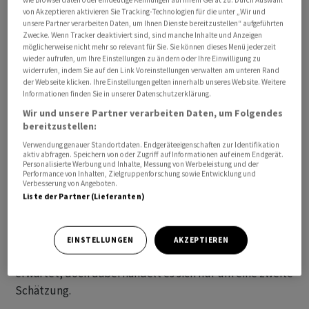
von Akzeptieren aktivieren Sie Tracking-Technologien für die unter „Wir und
Abwärtstrend. Ein Grund dafür ist der zuletzt deutliche
unsere Partner verarbeiten Daten, um Ihnen Dienste bereitzustellen“ aufgeführten
Anstieg der Renditen am US-Anleihenmarkt, was
Zwecke. Wenn Tracker deaktiviert sind, sind manche Inhalte und Anzeigen
möglicherweise nicht mehr so relevant für Sie. Sie können dieses Menü jederzeit
wiederum die starke Entwicklung der Wirtschaft in den
wieder aufrufen, um Ihre Einstellungen zu ändern oder Ihre Einwilligung zu
USA widerspiegelt. Vor diesem Hintergrund sind rasche
widerrufen, indem Sie auf den Link Voreinstellungen verwalten am unteren Rand
und schnelle Zinssenkungen in der grössten
der Webseite klicken. Ihre Einstellungen gelten innerhalb unseres Website. Weitere
Informationen finden Sie in unserer Datenschutzerklärung.
Volkswirtschaft der Welt ein Stück weit
Wir und unsere Partner verarbeiten Daten, um Folgendes
unwahrscheinlicher geworden. Dies stützt den Dollar.
bereitzustellen:
Verwendung genauer Standortdaten. Endgeräteeigenschaften zur Identifikation
Datenseitig rechnen die Analysten der Landesbank
aktiv abfragen. Speichern von oder Zugriff auf Informationen auf einem Endgerät.
Personalisierte Werbung und Inhalte, Messung von Werbeleistung und der
Hessen-Thüringen zum Wochenschluss nicht mit
Performance von Inhalten, Zielgruppenforschung sowie Entwicklung und
Verbesserung von Angeboten.
grösseren Impulsen für das Handelsgeschehen in
Liste der Partner (Lieferanten)
Europa oder den USA, denn wichtige
Veröffentlichungen stünden nicht an und vonseiten der
Notenbanken dürfte es kaum etwas Neues geben. Aus
EINSTELLUNGEN
AKZEPTIEREN
Deutschland werden Verbraucherpreisdaten für Januar
erwartet, doch dabei handelt es sich nur um eine zweite
Schätzung.