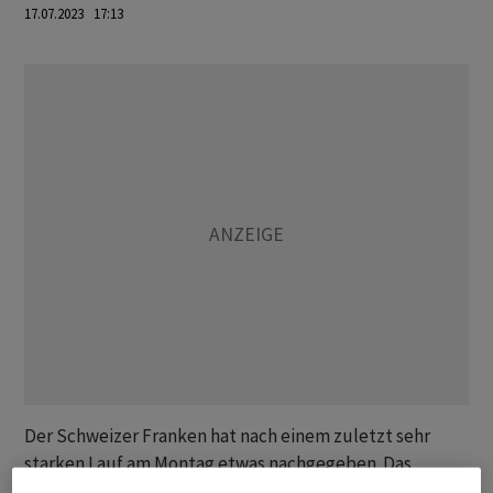
17.07.2023 17:13
Der Schweizer Franken hat nach einem zuletzt sehr
starken Lauf am Montag etwas nachgegeben. Das
Euro/Franken-Paar bewegt sich am Nachmittag mit