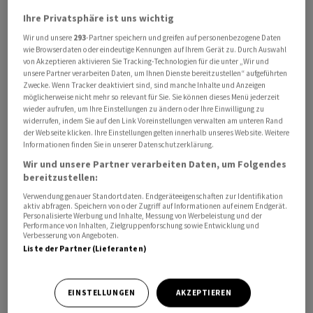
Kursen von 0,9665 wieder deutlicher über der Marke von
Ihre Privatsphäre ist uns wichtig
0,96 Franken. Der Dollar hat derweil mit 0,8605 die
Wir und unsere
293
-Partner speichern und greifen auf personenbezogene Daten
Schwelle von 86 Rappen wieder überschritten.
wie Browserdaten oder eindeutige Kennungen auf Ihrem Gerät zu. Durch Auswahl
von Akzeptieren aktivieren Sie Tracking-Technologien für die unter „Wir und
unsere Partner verarbeiten Daten, um Ihnen Dienste bereitzustellen“ aufgeführten
In der vergangenen Woche hatte die US-Währung stark
Zwecke. Wenn Tracker deaktiviert sind, sind manche Inhalte und Anzeigen
möglicherweise nicht mehr so relevant für Sie. Sie können dieses Menü jederzeit
nachgegeben, zum Schweizer Franken etwa um rund
wieder aufrufen, um Ihre Einstellungen zu ändern oder Ihre Einwilligung zu
drei Rappen. Ausschlaggebend waren rückläufige
widerrufen, indem Sie auf den Link Voreinstellungen verwalten am unteren Rand
der Webseite klicken. Ihre Einstellungen gelten innerhalb unseres Website. Weitere
Zinserwartungen an die US-Notenbank Fed wegen
Informationen finden Sie in unserer Datenschutzerklärung.
fallender Inflationsraten in den Vereinigten Staaten.
Wir und unsere Partner verarbeiten Daten, um Folgendes
Derzeit ist an den Märkten nur noch eine Zinsanhebung
bereitzustellen:
des Fed in diesem Jahr vollständig eingepreist. Der
Verwendung genauer Standortdaten. Endgeräteeigenschaften zur Identifikation
Dollar steht daher unter Druck.
aktiv abfragen. Speichern von oder Zugriff auf Informationen auf einem Endgerät.
Personalisierte Werbung und Inhalte, Messung von Werbeleistung und der
Performance von Inhalten, Zielgruppenforschung sowie Entwicklung und
Verbesserung von Angeboten.
Frische Konjunkturdaten aus den USA bewegten die
Liste der Partner (Lieferanten)
Devisenmärkte am Nachmittag nur kurz. Die
Industriestimmung im Bundesstaat New York hat sich
im Juli zwar verschlechtert, aber nicht so deutlich wie
EINSTELLUNGEN
AKZEPTIEREN
von Experten befürchtet. Weitere Impulse könnten am