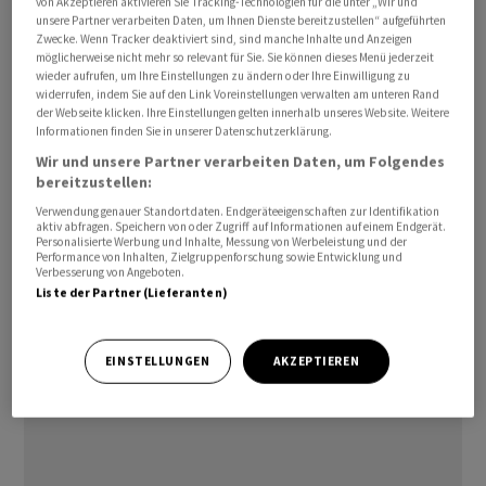
von Akzeptieren aktivieren Sie Tracking-Technologien für die unter „Wir und
Euro/Franken-Paar bewegte sich am Nachmittag mit
unsere Partner verarbeiten Daten, um Ihnen Dienste bereitzustellen“ aufgeführten
Zwecke. Wenn Tracker deaktiviert sind, sind manche Inhalte und Anzeigen
Kursen von 0,9665 wieder deutlicher über der Marke von
möglicherweise nicht mehr so relevant für Sie. Sie können dieses Menü jederzeit
0,96 Franken. Am späten Abend liegt der Kurs mit 0,9672
wieder aufrufen, um Ihre Einstellungen zu ändern oder Ihre Einwilligung zu
widerrufen, indem Sie auf den Link Voreinstellungen verwalten am unteren Rand
Franken sogar nach höher. Der Dollar schwankte derweil
der Webseite klicken. Ihre Einstellungen gelten innerhalb unseres Website. Weitere
am Montag um die Marke von 86 Rappen. Aktuell notiert
Informationen finden Sie in unserer Datenschutzerklärung.
er bei 0,8599 Franken.
Wir und unsere Partner verarbeiten Daten, um Folgendes
bereitzustellen:
In der vergangenen Woche hatte der Euro zum US-
Verwendung genauer Standortdaten. Endgeräteeigenschaften zur Identifikation
aktiv abfragen. Speichern von oder Zugriff auf Informationen auf einem Endgerät.
Dollar um etwa drei Cent zugelegt. Fallende
Personalisierte Werbung und Inhalte, Messung von Werbeleistung und der
Performance von Inhalten, Zielgruppenforschung sowie Entwicklung und
Inflationsraten in der weltgrössten Volkswirtschaft
Verbesserung von Angeboten.
lösten rückläufige Zinserwartungen aus. Derzeit ist an
Liste der Partner (Lieferanten)
den Märkten nur noch eine Zinsanhebung der US-
Notenbank Fed in diesem Jahr vollständig eingepreist.
EINSTELLUNGEN
AKZEPTIEREN
Der Dollar steht daher unter Druck.