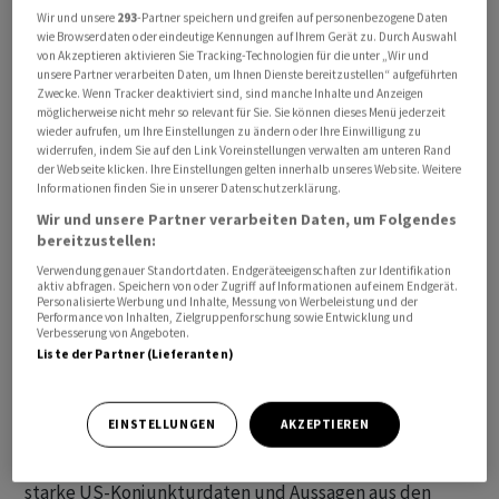
Gestützt wurde der Euro durch Aussagen des EZB-
Wir und unsere
293
-Partner speichern und greifen auf personenbezogene Daten
wie Browserdaten oder eindeutige Kennungen auf Ihrem Gerät zu. Durch Auswahl
Direktoriumsmitglieds Isabel Schnabel, die sich gegen
von Akzeptieren aktivieren Sie Tracking-Technologien für die unter „Wir und
schnelle Zinssenkungen aussprach. In einem Interview
unsere Partner verarbeiten Daten, um Ihnen Dienste bereitzustellen“ aufgeführten
Zwecke. Wenn Tracker deaktiviert sind, sind manche Inhalte und Anzeigen
mit der «Financial Times» sagte die Notenbankerin, dass
möglicherweise nicht mehr so relevant für Sie. Sie können dieses Menü jederzeit
jüngste Konjunkturdaten gezeigt hätten, dass die
wieder aufrufen, um Ihre Einstellungen zu ändern oder Ihre Einwilligung zu
widerrufen, indem Sie auf den Link Voreinstellungen verwalten am unteren Rand
Notenbank bei einer geldpolitischen Straffung
der Webseite klicken. Ihre Einstellungen gelten innerhalb unseres Website. Weitere
«geduldig und vorsichtig» vorgehen sollte. Sie verwies
Informationen finden Sie in unserer Datenschutzerklärung.
auf die anhaltende Inflation im Dienstleistungssektor,
Wir und unsere Partner verarbeiten Daten, um Folgendes
bereitzustellen:
einen widerstandsfähigen Arbeitsmarkt und die
geopolitischen Spannungen im Nahen Osten. «Dies
Verwendung genauer Standortdaten. Endgeräteeigenschaften zur Identifikation
aktiv abfragen. Speichern von oder Zugriff auf Informationen auf einem Endgerät.
warnt davor, den politischen Kurs bald anzupassen»,
Personalisierte Werbung und Inhalte, Messung von Werbeleistung und der
Performance von Inhalten, Zielgruppenforschung sowie Entwicklung und
sagte Schnabel.
Verbesserung von Angeboten.
Liste der Partner (Lieferanten)
Am Montag war der Euro noch auf den tiefsten Stand
seit Mitte November gefallen, bevor eine leichte
EINSTELLUNGEN
AKZEPTIEREN
Kurserholung einsetzte. Am Morgen zeigte sich der US-
Dollar nicht mehr so stark wie zu Beginn der Woche, als
starke US-Konjunkturdaten und Aussagen aus den