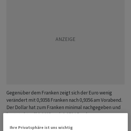
Gegenüber dem Franken zeigt sich der Euro wenig
verändert mit 0,9358 Franken nach 0,9356 am Vorabend.
Der Dollar hat zum Franken minimal nachgegeben und
kostet aktuell 0,8695 nach 0,8704 Franken am
Dienstagabend.
Ihre Privatsphäre ist uns wichtig