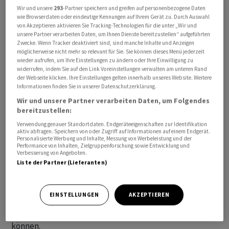
Mindestkurses im Januar 2015 notiert hatte, nach oben
Wir und unsere
293
-Partner speichern und greifen auf personenbezogene Daten
wie Browserdaten oder eindeutige Kennungen auf Ihrem Gerät zu. Durch Auswahl
absetzen können. Der Euro geht aktuell ebenfalls etwas
von Akzeptieren aktivieren Sie Tracking-Technologien für die unter „Wir und
höher zu 0,9654 nach 0,9608 Franken am Morgen um.
unsere Partner verarbeiten Daten, um Ihnen Dienste bereitzustellen“ aufgeführten
Zwecke. Wenn Tracker deaktiviert sind, sind manche Inhalte und Anzeigen
möglicherweise nicht mehr so relevant für Sie. Sie können dieses Menü jederzeit
US-Konjunkturdaten forcierten etwas die Erwartungen
wieder aufrufen, um Ihre Einstellungen zu ändern oder Ihre Einwilligung zu
widerrufen, indem Sie auf den Link Voreinstellungen verwalten am unteren Rand
weiterer Zinserhöhungen in den USA und setzten damit
der Webseite klicken. Ihre Einstellungen gelten innerhalb unseres Website. Weitere
den Euro unter Druck. Denn höhere Zinsen stützen in
Informationen finden Sie in unserer Datenschutzerklärung.
der Regel eine Währung.
Wir und unsere Partner verarbeiten Daten, um Folgendes
bereitzustellen:
Zum einen entwickelt sich der von der US-Notenbank
Verwendung genauer Standortdaten. Endgeräteeigenschaften zur Identifikation
aktiv abfragen. Speichern von oder Zugriff auf Informationen auf einem Endgerät.
Fed stark beobachtete Arbeitsmarkt weiterhin solide. In
Personalisierte Werbung und Inhalte, Messung von Werbeleistung und der
Performance von Inhalten, Zielgruppenforschung sowie Entwicklung und
der vergangenen Woche sank die Zahl der Erstanträge
Verbesserung von Angeboten.
auf Arbeitslosenhilfe überraschend. Ein enger
Liste der Partner (Lieferanten)
Arbeitsmarkt mit niedriger Arbeitslosigkeit setzt die
Fed unter Druck, weil sich aus der vorteilhaften
EINSTELLUNGEN
AKZEPTIEREN
Verhandlungsposition der Arbeitnehmer höhere Löhne
und damit zusätzliche Inflationsrisiken ergeben
können.