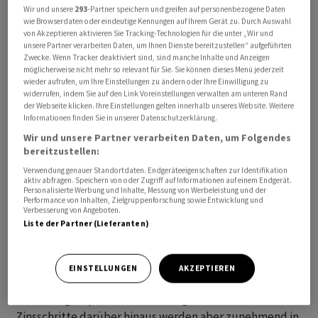
Wir und unsere
293
-Partner speichern und greifen auf personenbezogene Daten
2015 leicht erholt und wird aktuell wieder leicht über
wie Browserdaten oder eindeutige Kennungen auf Ihrem Gerät zu. Durch Auswahl
der Marke von 0,86 gehandelt. Aktuell kostet der
von Akzeptieren aktivieren Sie Tracking-Technologien für die unter „Wir und
unsere Partner verarbeiten Daten, um Ihnen Dienste bereitzustellen“ aufgeführten
Greenback 0,8604 Franken nach 0,8576 Franken am
Zwecke. Wenn Tracker deaktiviert sind, sind manche Inhalte und Anzeigen
Morgen.
möglicherweise nicht mehr so relevant für Sie. Sie können dieses Menü jederzeit
wieder aufrufen, um Ihre Einstellungen zu ändern oder Ihre Einwilligung zu
widerrufen, indem Sie auf den Link Voreinstellungen verwalten am unteren Rand
Im Verlauf der Woche hat der Euro gegenüber dem
der Webseite klicken. Ihre Einstellungen gelten innerhalb unseres Website. Weitere
Informationen finden Sie in unserer Datenschutzerklärung.
Dollar um etwa drei Cent zugelegt. Ursächlich ist aber
Wir und unsere Partner verarbeiten Daten, um Folgendes
weniger eine Stärke des Euro, sondern vielmehr eine
bereitzustellen:
breit angelegte Dollar-Schwäche. Hintergrund sind
Verwendung genauer Standortdaten. Endgeräteeigenschaften zur Identifikation
Spekulationen auf die Geldpolitik der US-Notenbank
aktiv abfragen. Speichern von oder Zugriff auf Informationen auf einem Endgerät.
Personalisierte Werbung und Inhalte, Messung von Werbeleistung und der
Fed: Weil die Inflation in den USA zuletzt deutlich
Performance von Inhalten, Zielgruppenforschung sowie Entwicklung und
zurückgegangen ist, wird an den Märkten zunehmend
Verbesserung von Angeboten.
Liste der Partner (Lieferanten)
auf ein Ende der geldpolitischen Straffung gewettet.
Analysten und Marktteilnehmer setzen zwar weiterhin
EINSTELLUNGEN
AKZEPTIEREN
auf eine Zinsanhebung der Federal Reserve auf der
nächsten geldpolitischen Sitzung Ende Juli.
Zinsschritte darüber hinaus werden aber zunehmend in