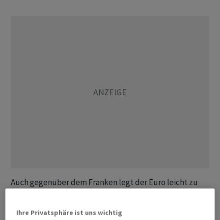
Auch gegenüber dem Franken legt der Euro leicht zu
und notiert am Nachmittag bei 0,9673 Franken nach
0,9636 Franken am Vormittag. Das Währungspaar
Ihre Privatsphäre ist uns wichtig
USD/CHF hat sich nach dem jüngsten Tiefststand seit