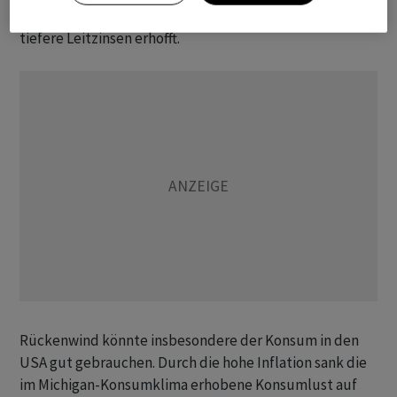
antönen, dass er sich für die Stärkung der US-Wirtschaft
tiefere Leitzinsen erhofft.
Rückenwind könnte insbesondere der Konsum in den
USA gut gebrauchen. Durch die hohe Inflation sank die
im Michigan-Konsumklima erhobene Konsumlust auf