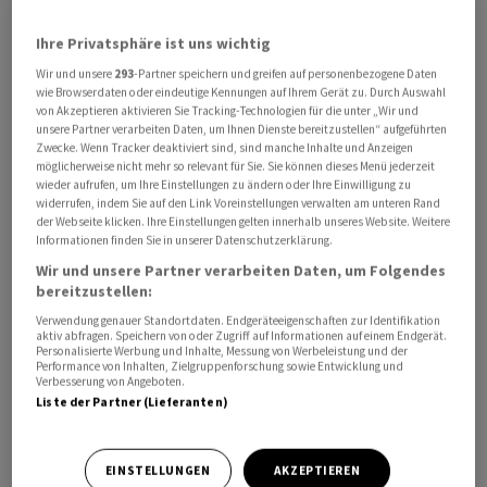
Ihre Privatsphäre ist uns wichtig
Dagegen hat sich der Euro gegenüber dem US-Dollar in
dieser Zeit kaum bewegt, wie das Kursniveau von 1,1612
Wir und unsere
293
-Partner speichern und greifen auf personenbezogene Daten
wie Browserdaten oder eindeutige Kennungen auf Ihrem Gerät zu. Durch Auswahl
zeigt.
von Akzeptieren aktivieren Sie Tracking-Technologien für die unter „Wir und
unsere Partner verarbeiten Daten, um Ihnen Dienste bereitzustellen“ aufgeführten
Zwecke. Wenn Tracker deaktiviert sind, sind manche Inhalte und Anzeigen
Am Abend fehlte es an wesentlichen Impulsen für den
möglicherweise nicht mehr so relevant für Sie. Sie können dieses Menü jederzeit
Handel. So gab es einmal keine neuen Aussagen von
wieder aufrufen, um Ihre Einstellungen zu ändern oder Ihre Einwilligung zu
widerrufen, indem Sie auf den Link Voreinstellungen verwalten am unteren Rand
hochrangigen US-Vertretern zu den Verhandlungen mit
der Webseite klicken. Ihre Einstellungen gelten innerhalb unseres Website. Weitere
dem Iran. Auch der Ölpreis zeigte sich relativ stabil bei
Informationen finden Sie in unserer Datenschutzerklärung.
um die 103 US-Dollar für ein Fass der Nordseesorte
Wir und unsere Partner verarbeiten Daten, um Folgendes
Brent.
bereitzustellen:
Verwendung genauer Standortdaten. Endgeräteeigenschaften zur Identifikation
aktiv abfragen. Speichern von oder Zugriff auf Informationen auf einem Endgerät.
Ohne grosse Überraschungen ging auch die
Personalisierte Werbung und Inhalte, Messung von Werbeleistung und der
Performance von Inhalten, Zielgruppenforschung sowie Entwicklung und
Amtseinführung des neuen Fed-Chefs und Trump-
Verbesserung von Angeboten.
Vertrauten Kevin Warsh über die Bühne. In seiner
Liste der Partner (Lieferanten)
Antrittsrede versprach er eine «reformorientierte»
Führung. Auch Trump hob hervor, dass er sich wünsche,
EINSTELLUNGEN
AKZEPTIEREN
dass Warsh «unabhängig» handelt. Indirekt liess er aber