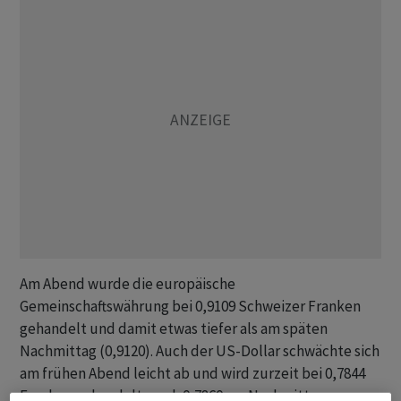
Am Abend wurde die europäische
Gemeinschaftswährung bei 0,9109 Schweizer Franken
gehandelt und damit etwas tiefer als am späten
Nachmittag (0,9120). Auch der US-Dollar schwächte sich
am frühen Abend leicht ab und wird zurzeit bei 0,7844
Franken gehandelt, nach 0,7860 am Nachmittag.