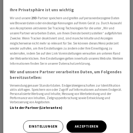
Kanzler Friedrich Merz legen. Von der EZB verlautete
Ihre Privatsphäre ist uns wichtig
indes, dass Lagarde noch keine Entscheidung über das
Wir und unsere
293
-Partner speichern und greifen auf personenbezogene Daten
Ende ihrer Amtszeit getroffen habe.
wie Browserdaten oder eindeutige Kennungen auf Ihrem Gerät zu. Durch Auswahl
von Akzeptieren aktivieren Sie Tracking-Technologien für die unter „Wir und
unsere Partner verarbeiten Daten, um Ihnen Dienste bereitzustellen“ aufgeführten
Analysten nutzten die Berichte für erste
Zwecke. Wenn Tracker deaktiviert sind, sind manche Inhalte und Anzeigen
Gedankenspiele um einen Nachfolger. So hält es die ING
möglicherweise nicht mehr so relevant für Sie. Sie können dieses Menü jederzeit
wieder aufrufen, um Ihre Einstellungen zu ändern oder Ihre Einwilligung zu
beispielsweise für unwahrscheinlich, dass ein Kandidat
widerrufen, indem Sie auf den Link Voreinstellungen verwalten am unteren Rand
aus Deutschland die Nachfolge antritt, da mit Ursula
der Webseite klicken. Ihre Einstellungen gelten innerhalb unseres Website. Weitere
Informationen finden Sie in unserer Datenschutzerklärung.
von der Leyen bereits die EU-
Wir und unsere Partner verarbeiten Daten, um Folgendes
Kommissionspräsidentschaft in deutscher Hand liege.
bereitzustellen:
Auch ein erneuter französischer EZB-Präsident nach
Verwendung genauer Standortdaten. Endgeräteeigenschaften zur Identifikation
Jean-Claude Trichet und Lagarde sei wohl
aktiv abfragen. Speichern von oder Zugriff auf Informationen auf einem Endgerät.
Personalisierte Werbung und Inhalte, Messung von Werbeleistung und der
auszuschliessen. Die Analysten sehen im Niederländer
Performance von Inhalten, Zielgruppenforschung sowie Entwicklung und
Klaas Knot einen Geheimfavoriten. So oder so ändere
Verbesserung von Angeboten.
Liste der Partner (Lieferanten)
diese Diskussion wohl nichts an der aktuellen
Geldpolitik der EZB.
EINSTELLUNGEN
AKZEPTIEREN