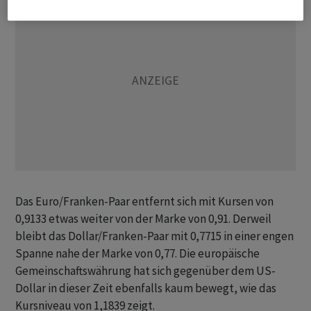
Das Euro/Franken-Paar entfernt sich mit Kursen von
0,9133 etwas weiter von der Marke von 0,91. Derweil
bleibt das Dollar/Franken-Paar mit 0,7715 in einer engen
Spanne nahe der Marke von 0,77. Die europäische
Gemeinschaftswährung hat sich gegenüber dem US-
Dollar in dieser Zeit ebenfalls kaum bewegt, wie das
Kursniveau von 1,1839 zeigt.