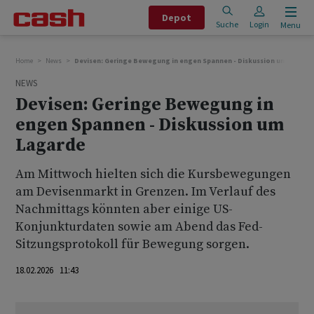
Depot
Suche
Login
Menu
Home
News
Devisen: Geringe Bewegung in engen Spannen - Diskussion um Lagard
NEWS
Devisen: Geringe Bewegung in
engen Spannen - Diskussion um
Lagarde
Am Mittwoch hielten sich die Kursbewegungen
am Devisenmarkt in Grenzen. Im Verlauf des
Nachmittags könnten aber einige US-
Konjunkturdaten sowie am Abend das Fed-
Sitzungsprotokoll für Bewegung sorgen.
18.02.2026 11:43