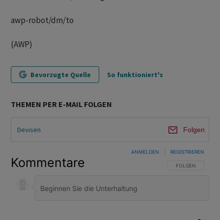
awp-robot/dm/to
(AWP)
Bevorzugte Quelle
So funktioniert's
THEMEN PER E-MAIL FOLGEN
Devisen
Folgen
ANMELDEN
|
REGISTRIEREN
Kommentare
FOLGE DIESER U
FOLGEN