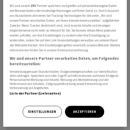
Konjunkturdaten aus Deutschland fielen positiv aus,
Wir und unsere
293
-Partner speichern und greifen auf personenbezogene Daten
wie Browserdaten oder eindeutige Kennungen auf Ihrem Gerät zu. Durch Auswahl
gaben dem Euro aber keinen Rückenwind. Das Ifo-
von Akzeptieren aktivieren Sie Tracking-Technologien für die unter „Wir und
Geschäftsklima hellte sich im Februar leicht auf. «Die
unsere Partner verarbeiten Daten, um Ihnen Dienste bereitzustellen“ aufgeführten
Zwecke. Wenn Tracker deaktiviert sind, sind manche Inhalte und Anzeigen
Konjunktur stabilisiert sich auf niedrigem Niveau»,
möglicherweise nicht mehr so relevant für Sie. Sie können dieses Menü jederzeit
kommentierte Ifo-Präsident Clemens Fuest.
wieder aufrufen, um Ihre Einstellungen zu ändern oder Ihre Einwilligung zu
widerrufen, indem Sie auf den Link Voreinstellungen verwalten am unteren Rand
der Webseite klicken. Ihre Einstellungen gelten innerhalb unseres Website. Weitere
Bankvolkswirte sehen weiter skeptisch in die Zukunft.
Informationen finden Sie in unserer Datenschutzerklärung.
Commerzbank-Chefökonom Jörg Krämer erwartet nach
Wir und unsere Partner verarbeiten Daten, um Folgendes
wie vor einen Rückgang der deutschen
bereitzustellen:
Wirtschaftsleistung in diesem Jahr um 0,3 Prozent.
Verwendung genauer Standortdaten. Endgeräteeigenschaften zur Identifikation
aktiv abfragen. Speichern von oder Zugriff auf Informationen auf einem Endgerät.
«Offensichtlich leiden die Unternehmen in Deutschland
Personalisierte Werbung und Inhalte, Messung von Werbeleistung und der
Performance von Inhalten, Zielgruppenforschung sowie Entwicklung und
massiv unter vielen strukturellen Belastungen wie
Verbesserung von Angeboten.
Bürokratie, lange Genehmigungsverfahren, hohe
Liste der Partner (Lieferanten)
Energiepreise und Steuern, ohne dass die Regierung
entschlossen umsteuert», so Krämer.
EINSTELLUNGEN
AKZEPTIEREN