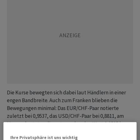
Die Kurse bewegten sich dabei laut Händlern in einer
engen Bandbreite. Auch zum Franken blieben die
Bewegungen minimal: Das EUR/CHF-Paar notierte
zuletzt bei 0,9537, das USD/CHF-Paar bei 0,8811, am
Morgen lauteten die entsprechenden Wert 0,9535 bzw.
0,8806.
Ihre Privatsphäre ist uns wichtig