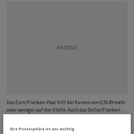
Das Euro/Franken-Paar tritt bei Kursen von 0,9149 mehr
oder weniger auf der Stelle. Auch das Dollar/Franken-
Paar bewegt sich kaum. Am Vormittag bleibt es in einer
engen Spanne um die Marke von 0,7857. Die europäische
Ihre Privatsphäre ist uns wichtig
Gemeinschaftswährung hat sich gegenüber dem US-