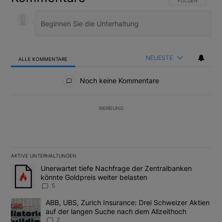
FOLGE DIESER U
FOLGEN
NEUESTE
ALLE KOMMENTARE
Alle Kommentare
Noch keine Kommentare
WERBUNG
AKTIVE UNTERHALTUNGEN
Das Folgende ist eine Liste der am meisten kommentierten Artikel
Ein Trendartikel mit dem Titel "Unerwartet tiefe Nachfrage der 
Unerwartet tiefe Nachfrage der Zentralbanken
könnte Goldpreis weiter belasten
5
Ein Trendartikel mit dem Titel "ABB, UBS, Zurich Insurance: Dre
ABB, UBS, Zurich Insurance: Drei Schweizer Aktien
auf der langen Suche nach dem Allzeithoch
2