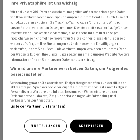
Ihre Privatsphäre ist uns wichtig
Derweil tritt das Euro/Franken-Paar bei Kursen von
Wir und unsere
293
-Partner speichern und greifen auf personenbezogene Daten
0,9225 mehr oder weniger auf der Stelle.
wie Browserdaten oder eindeutige Kennungen auf Ihrem Gerät zu. Durch Auswahl
von Akzeptieren aktivieren Sie Tracking-Technologien für die unter „Wir und
unsere Partner verarbeiten Daten, um Ihnen Dienste bereitzustellen“ aufgeführten
Der Blick der Anleger richtet sich vor allem auf den
Zwecke. Wenn Tracker deaktiviert sind, sind manche Inhalte und Anzeigen
morgigen Donnerstag. Dann werden am frühen
möglicherweise nicht mehr so relevant für Sie. Sie können dieses Menü jederzeit
Nachmittag gleich eine ganze Reihe von wichtigen US-
wieder aufrufen, um Ihre Einstellungen zu ändern oder Ihre Einwilligung zu
widerrufen, indem Sie auf den Link Voreinstellungen verwalten am unteren Rand
Konjunkturdaten publiziert. Besondere Beachtung wird
der Webseite klicken. Ihre Einstellungen gelten innerhalb unseres Website. Weitere
dabei vor allem der PCE-Preisindex finden, der als einer
Informationen finden Sie in unserer Datenschutzerklärung.
der wichtigsten Indikatoren für die US-Notenbank Fed
Wir und unsere Partner verarbeiten Daten, um Folgendes
bereitzustellen:
gilt.
Verwendung genauer Standortdaten. Endgeräteeigenschaften zur Identifikation
aktiv abfragen. Speichern von oder Zugriff auf Informationen auf einem Endgerät.
Zudem werden auch noch die wöchentlichen
Personalisierte Werbung und Inhalte, Messung von Werbeleistung und der
Performance von Inhalten, Zielgruppenforschung sowie Entwicklung und
Erstanträge auf Arbeitslosenhilfe, Daten zum privaten
Verbesserung von Angeboten.
Konsum und die dritte BIP-Schätzung publiziert. Diese
Liste der Partner (Lieferanten)
Daten haben dann durchaus das Potenzial, die Märkte
ordentlich durchzuschütteln. Die Ängste vor einer
EINSTELLUNGEN
AKZEPTIEREN
Leitzinserhöhung hatten die zuletzt starken
Technologiewerte deutlich unter Druck gesetzt.