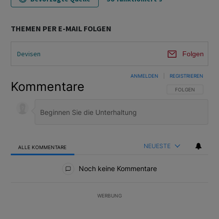
THEMEN PER E-MAIL FOLGEN
Devisen
Folgen
ANMELDEN
|
REGISTRIEREN
Kommentare
FOLGE DIESER U
FOLGEN
NEUESTE
ALLE KOMMENTARE
Alle Kommentare
Noch keine Kommentare
WERBUNG