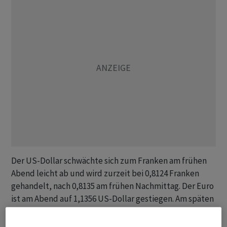
Der US-Dollar schwächte sich zum Franken am frühen
Abend leicht ab und wird zurzeit bei 0,8124 Franken
gehandelt, nach 0,8135 am frühen Nachmittag. Der Euro
ist am Abend auf 1,1356 US-Dollar gestiegen. Am späten
Nachmittag wurde die europäische
Gemeinschaftswährung noch zu 1,1330 Dollar gehandelt.