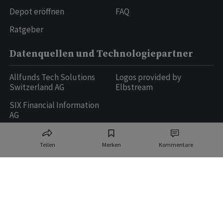
Depot eröffnen
FAQ
Ratgeber
Datenquellen und Technologiepartner
Allfunds Tech Solutions
Logos provided by
Switzerland AG
Elbstream
SIX Financial Information
AG
Teilen
Merken
Kommentare
Ringier AG | Ringier Medien Schweiz
16
weitere Publikationen