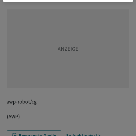
awp-robot/cg
(AWP)
Bevorzugte Quelle
So funktioniert's