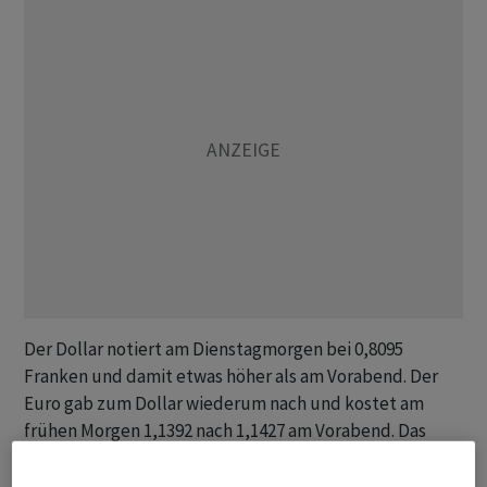
Der Dollar notiert am Dienstagmorgen bei 0,8095
Franken und damit etwas höher als am Vorabend. Der
Euro gab zum Dollar wiederum nach und kostet am
frühen Morgen 1,1392 nach 1,1427 am Vorabend. Das
Euro/Franken-Paar bewegt sich mit 0,9222 dagegen
kaum von der Stelle.