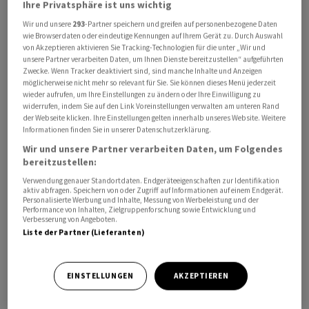
Ihre Privatsphäre ist uns wichtig
Wir und unsere
293
-Partner speichern und greifen auf personenbezogene Daten
Im Fokus der Märkte bleiben die für heute geplanten
wie Browserdaten oder eindeutige Kennungen auf Ihrem Gerät zu. Durch Auswahl
Gespräche zwischen den USA und Iran in Doha. Anleger
von Akzeptieren aktivieren Sie Tracking-Technologien für die unter „Wir und
unsere Partner verarbeiten Daten, um Ihnen Dienste bereitzustellen“ aufgeführten
hoffen auf Fortschritte, da die Entwicklung im Nahen
Zwecke. Wenn Tracker deaktiviert sind, sind manche Inhalte und Anzeigen
Osten und die Lage in der Strasse von Hormus weiterhin
möglicherweise nicht mehr so relevant für Sie. Sie können dieses Menü jederzeit
wieder aufrufen, um Ihre Einstellungen zu ändern oder Ihre Einwilligung zu
entscheidend für den Ölpreis und die allgemeine
widerrufen, indem Sie auf den Link Voreinstellungen verwalten am unteren Rand
Risikostimmung sind.
der Webseite klicken. Ihre Einstellungen gelten innerhalb unseres Website. Weitere
Informationen finden Sie in unserer Datenschutzerklärung.
Wir und unsere Partner verarbeiten Daten, um Folgendes
Daneben richten sich die Blicke auf wichtige
bereitzustellen:
Konjunkturdaten am Dienstag. Positiv überraschte
Verwendung genauer Standortdaten. Endgeräteeigenschaften zur Identifikation
bereits China: Die Industrie ist im Juni dank einer
aktiv abfragen. Speichern von oder Zugriff auf Informationen auf einem Endgerät.
Personalisierte Werbung und Inhalte, Messung von Werbeleistung und der
robusten Nachfrage nach Hightech-Exporten im Zuge
Performance von Inhalten, Zielgruppenforschung sowie Entwicklung und
des weltweiten KI-Booms wieder auf Wachstumskurs
Verbesserung von Angeboten.
Liste der Partner (Lieferanten)
zurückgekehrt. Im weiteren Tagesverlauf dürften auch
Inflationsdaten aus Deutschland und Frankreich sowie
US-Konjunkturdaten die Stimmung an den
EINSTELLUNGEN
AKZEPTIEREN
Finanzmärkten beeinflussen.