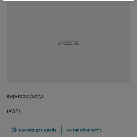
awp-robot/an/ys
(AWP)
Bevorzugte Quelle
So funktioniert's