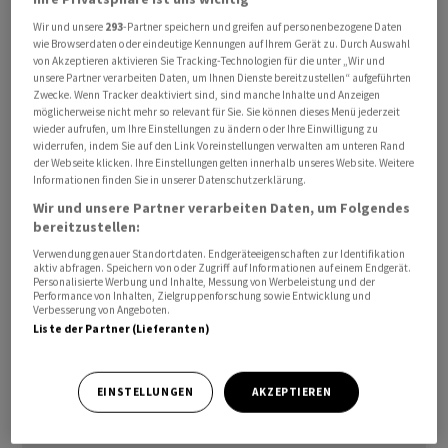
Im Fokus der Märkte stehen die für Dienstag
Wir und unsere
293
-Partner speichern und greifen auf personenbezogene Daten
erwarteten Gespräche zwischen den USA und dem Iran
wie Browserdaten oder eindeutige Kennungen auf Ihrem Gerät zu. Durch Auswahl
von Akzeptieren aktivieren Sie Tracking-Technologien für die unter „Wir und
in Doha. Anleger hoffen auf Fortschritte, da die Lage im
unsere Partner verarbeiten Daten, um Ihnen Dienste bereitzustellen“ aufgeführten
Nahen Osten und in der Strasse von Hormus für den
Zwecke. Wenn Tracker deaktiviert sind, sind manche Inhalte und Anzeigen
möglicherweise nicht mehr so relevant für Sie. Sie können dieses Menü jederzeit
Ölpreis und die Risikostimmung wichtig bleiben.
wieder aufrufen, um Ihre Einstellungen zu ändern oder Ihre Einwilligung zu
widerrufen, indem Sie auf den Link Voreinstellungen verwalten am unteren Rand
der Webseite klicken. Ihre Einstellungen gelten innerhalb unseres Website. Weitere
Daneben richten sich die Blicke auf wichtige
Informationen finden Sie in unserer Datenschutzerklärung.
Konjunkturdaten am Dienstag. Positiv überraschte
Wir und unsere Partner verarbeiten Daten, um Folgendes
bereits China: Die Industrie ist im Juni dank einer
bereitzustellen:
robusten Nachfrage nach Hightech-Exporten im Zuge
Verwendung genauer Standortdaten. Endgeräteeigenschaften zur Identifikation
des weltweiten KI-Booms wieder auf Wachstumskurs
aktiv abfragen. Speichern von oder Zugriff auf Informationen auf einem Endgerät.
Personalisierte Werbung und Inhalte, Messung von Werbeleistung und der
zurückgekehrt. Im weiteren Tagesverlauf dürften auch
Performance von Inhalten, Zielgruppenforschung sowie Entwicklung und
Verbesserung von Angeboten.
Inflationsdaten aus Deutschland sowie US-
Liste der Partner (Lieferanten)
Konjunkturdaten die Stimmung an den Finanzmärkten
beeinflussen.
EINSTELLUNGEN
AKZEPTIEREN