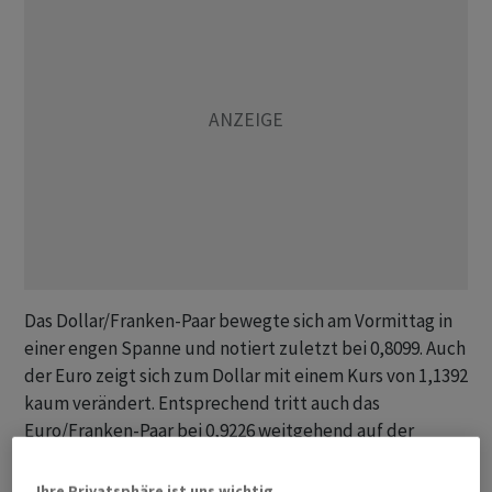
Das Dollar/Franken-Paar bewegte sich am Vormittag in
einer engen Spanne und notiert zuletzt bei 0,8099. Auch
der Euro zeigt sich zum Dollar mit einem Kurs von 1,1392
kaum verändert. Entsprechend tritt auch das
Euro/Franken-Paar bei 0,9226 weitgehend auf der
Stelle.
Ihre Privatsphäre ist uns wichtig