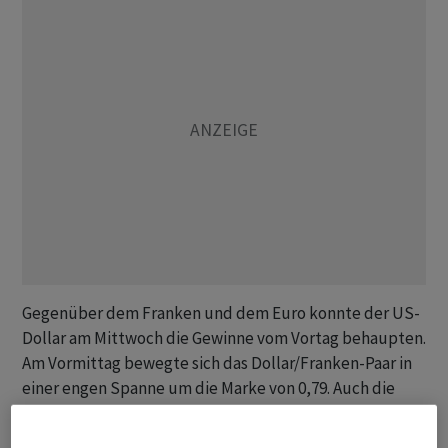
Gegenüber dem Franken und dem Euro konnte der US-
Dollar am Mittwoch die Gewinne vom Vortag behaupten.
Am Vormittag bewegte sich das Dollar/Franken-Paar in
einer engen Spanne um die Marke von 0,79. Auch die
europäische Gemeinschaftswährung hat sich kaum
bewegt und wird zu 1,1591 US-Dollar respektive 0,9163