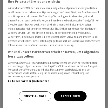
Ihre Privatsphäre ist uns wichtig
Franken gehandelt.
Wir und unsere
293
-Partner speichern und greifen auf personenbezogene Daten
wie Browserdaten oder eindeutige Kennungen auf Ihrem Gerät zu. Durch Auswahl
Im Fokus stehen am Abend die Protokolle der letzten
von Akzeptieren aktivieren Sie Tracking-Technologien für die unter „Wir und
unsere Partner verarbeiten Daten, um Ihnen Dienste bereitzustellen“ aufgeführten
Sitzung der Federal Reserve. Anleger erhoffen sich
Zwecke. Wenn Tracker deaktiviert sind, sind manche Inhalte und Anzeigen
Hinweise darauf, ob die US-Notenbank angesichts
möglicherweise nicht mehr so relevant für Sie. Sie können dieses Menü jederzeit
steigender Inflationsrisiken länger an ihrer restriktiven
wieder aufrufen, um Ihre Einstellungen zu ändern oder Ihre Einwilligung zu
widerrufen, indem Sie auf den Link Voreinstellungen verwalten am unteren Rand
Geldpolitik festhalten könnte.
der Webseite klicken. Ihre Einstellungen gelten innerhalb unseres Website. Weitere
Informationen finden Sie in unserer Datenschutzerklärung.
Die Unsicherheit an den Finanzmärkten mit Blick auf
Wir und unsere Partner verarbeiten Daten, um Folgendes
bereitzustellen:
den Iran-Krieg und die weiterhin blockierte Strasse von
Hormus bleibt laut Markbeobachtern hoch. Donald
Verwendung genauer Standortdaten. Endgeräteeigenschaften zur Identifikation
aktiv abfragen. Speichern von oder Zugriff auf Informationen auf einem Endgerät.
Trump verschob zwar einen möglichen Angriff auf den
Personalisierte Werbung und Inhalte, Messung von Werbeleistung und der
Performance von Inhalten, Zielgruppenforschung sowie Entwicklung und
Iran, drohte aber gleichzeitig mit neuen
Verbesserung von Angeboten.
Militärschlägen, falls keine Einigung erzielt wird.
Liste der Partner (Lieferanten)
Entsprechend zeigt sich auch bei den Ölpreisen kaum
Entspannung, und das Barrel Brent notiert am
EINSTELLUNGEN
AKZEPTIEREN
Mittwochmittag knapp unter 110 US-Dollar.