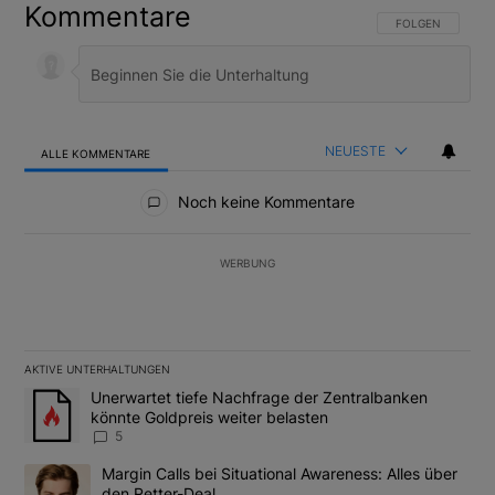
Kommentare
FOLGE DIESER U
FOLGEN
NEUESTE
ALLE KOMMENTARE
Alle Kommentare
Noch keine Kommentare
WERBUNG
AKTIVE UNTERHALTUNGEN
Das Folgende ist eine Liste der am meisten kommentierten Artikel
Ein Trendartikel mit dem Titel "Unerwartet tiefe Nachfrage der 
Unerwartet tiefe Nachfrage der Zentralbanken
könnte Goldpreis weiter belasten
5
Ein Trendartikel mit dem Titel "Margin Calls bei Situational Awar
Margin Calls bei Situational Awareness: Alles über
den Retter-Deal