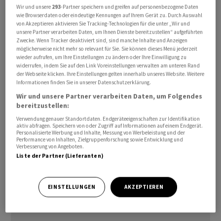
Militärs nahe der Strasse von Hormus auf eine iranische
Wir und unsere
293
-Partner speichern und greifen auf personenbezogene Daten
wie Browserdaten oder eindeutige Kennungen auf Ihrem Gerät zu. Durch Auswahl
Stellung sorgen. «Bomben statt weisser Rauch», heisst
von Akzeptieren aktivieren Sie Tracking-Technologien für die unter „Wir und
es denn auch in einer Markteinschätzung der
unsere Partner verarbeiten Daten, um Ihnen Dienste bereitzustellen“ aufgeführten
Zwecke. Wenn Tracker deaktiviert sind, sind manche Inhalte und Anzeigen
Commerzbank.
möglicherweise nicht mehr so relevant für Sie. Sie können dieses Menü jederzeit
wieder aufrufen, um Ihre Einstellungen zu ändern oder Ihre Einwilligung zu
widerrufen, indem Sie auf den Link Voreinstellungen verwalten am unteren Rand
Vor kurzem habe es noch nach einem baldigen Deal mit
der Webseite klicken. Ihre Einstellungen gelten innerhalb unseres Website. Weitere
dem Iran ausgesehen, in den letzten Tagen habe die
Informationen finden Sie in unserer Datenschutzerklärung.
Stimmung aber wieder gedreht. Aber auch bei einer
Wir und unsere Partner verarbeiten Daten, um Folgendes
Einigung zwischen den USA und dem Iran dürfte es
bereitzustellen:
angesichts des geringen Vertrauens zwischen den
Verwendung genauer Standortdaten. Endgeräteeigenschaften zur Identifikation
aktiv abfragen. Speichern von oder Zugriff auf Informationen auf einem Endgerät.
Parteien eine Weile dauern, bis sich die Devisenmärkte
Personalisierte Werbung und Inhalte, Messung von Werbeleistung und der
Performance von Inhalten, Zielgruppenforschung sowie Entwicklung und
wieder eingependelt haben, so die Bank.
Verbesserung von Angeboten.
Liste der Partner (Lieferanten)
awp-robot/cf/ra
EINSTELLUNGEN
AKZEPTIEREN
(AWP)