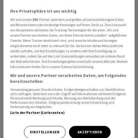
Kursniveau von 1,1617 zeigt.
Ihre Privatsphäre ist uns wichtig
Wir und unsere
293
-Partner speichern und greifen auf personenbezogene Daten
Gerade mit Blick auf den Franken lohnt sich aber ein
wie Browserdaten oder eindeutige Kennungen auf Ihrem Gerät zu. Durch Auswahl
etwas genauerer Blick. Denn sowohl zum US-Dollar als
von Akzeptieren aktivieren Sie Tracking-Technologien für die unter „Wir und
auch zum Euro ist er gerade zu Wochenbeginn auf
unsere Partner verarbeiten Daten, um Ihnen Dienste bereitzustellen“ aufgeführten
Zwecke. Wenn Tracker deaktiviert sind, sind manche Inhalte und Anzeigen
Niveaus gefallen, die zuletzt Ende April zu sehen waren.
möglicherweise nicht mehr so relevant für Sie. Sie können dieses Menü jederzeit
wieder aufrufen, um Ihre Einstellungen zu ändern oder Ihre Einwilligung zu
widerrufen, indem Sie auf den Link Voreinstellungen verwalten am unteren Rand
Mit Blick auf den heutigen Handelstag hängt viel davon
der Webseite klicken. Ihre Einstellungen gelten innerhalb unseres Website. Weitere
ab, wie der US-Arbeitsmarktbericht ausfällt. «Nachdem
Informationen finden Sie in unserer Datenschutzerklärung.
der Wert im Mai enorm nach oben überrascht hat (115
Wir und unsere Partner verarbeiten Daten, um Folgendes
bereitzustellen:
Tsd. neue Stellen statt 65 Tsd.), rechnen unsere
Volkswirte heute mit einem ähnlich starken Wert (+100
Verwendung genauer Standortdaten. Endgeräteeigenschaften zur Identifikation
aktiv abfragen. Speichern von oder Zugriff auf Informationen auf einem Endgerät.
Tsd. neue Stellen, Konsens ist bei 88 Tsd.)», heisst es in
Personalisierte Werbung und Inhalte, Messung von Werbeleistung und der
Performance von Inhalten, Zielgruppenforschung sowie Entwicklung und
einem Devisenkommentar der Commerzbank. Nachdem
Verbesserung von Angeboten.
einige Monate ein deutlich schlechterer Stellenaufbau
Liste der Partner (Lieferanten)
(bzw. sogar -abbau) zu sehen war, scheine sich der US-
Arbeitsmarkt zuletzt wieder etwas stabilisiert zu
EINSTELLUNGEN
AKZEPTIEREN
haben.