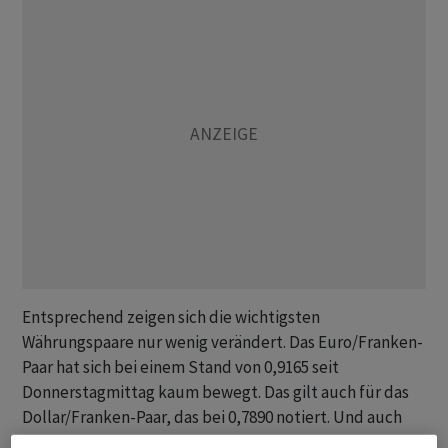
Entsprechend zeigen sich die wichtigsten
Währungspaare nur wenig verändert. Das Euro/Franken-
Paar hat sich bei einem Stand von 0,9165 seit
Donnerstagmittag kaum bewegt. Das gilt auch für das
Dollar/Franken-Paar, das bei 0,7890 notiert. Und auch
das Euro/Dollar-Paar hat sich kaum bewegt, wie das