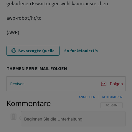
gelaufenen Erwartungen wohl kaum ausreichen.
awp-robot/hr/to
(AWP)
Bevorzugte Quelle
So funktioniert's
THEMEN PER E-MAIL FOLGEN
Devisen
Folgen
ANMELDEN
|
REGISTRIEREN
Kommentare
FOLGE DIESER U
FOLGEN