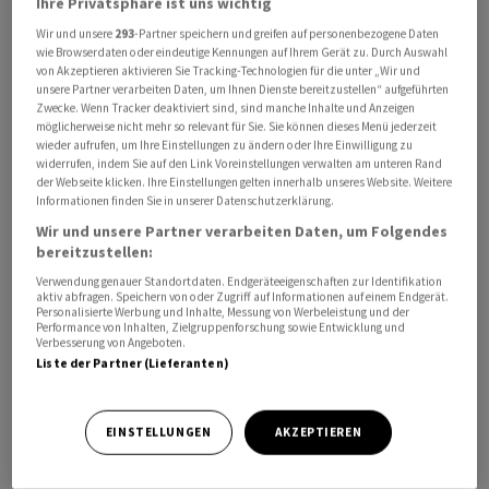
Ihre Privatsphäre ist uns wichtig
Wir und unsere
293
-Partner speichern und greifen auf personenbezogene Daten
Der Euro hat zum US-Dollar am Vormittag leicht an
wie Browserdaten oder eindeutige Kennungen auf Ihrem Gerät zu. Durch Auswahl
Terrain eingebüsst und wird derzeit zu 1,1392 nach
von Akzeptieren aktivieren Sie Tracking-Technologien für die unter „Wir und
unsere Partner verarbeiten Daten, um Ihnen Dienste bereitzustellen“ aufgeführten
1,1410 am frühen Morgen gehandelt. Die Inflationsrate
Zwecke. Wenn Tracker deaktiviert sind, sind manche Inhalte und Anzeigen
in der Eurozone hatte sich im Juni stärker
möglicherweise nicht mehr so relevant für Sie. Sie können dieses Menü jederzeit
wieder aufrufen, um Ihre Einstellungen zu ändern oder Ihre Einwilligung zu
abgeschwächt als erwartet.
widerrufen, indem Sie auf den Link Voreinstellungen verwalten am unteren Rand
der Webseite klicken. Ihre Einstellungen gelten innerhalb unseres Website. Weitere
Informationen finden Sie in unserer Datenschutzerklärung.
Insgesamt sehen die Experten der ING den Dollar weiter
Wir und unsere Partner verarbeiten Daten, um Folgendes
gut unterstützt. Angesichts der fehlenden Forward
bereitzustellen:
Guidance des Fed konzentriere sich der Markt umso
Verwendung genauer Standortdaten. Endgeräteeigenschaften zur Identifikation
mehr auf jegliche Kommentare von Warsh. Dabei dürfte
aktiv abfragen. Speichern von oder Zugriff auf Informationen auf einem Endgerät.
Personalisierte Werbung und Inhalte, Messung von Werbeleistung und der
gerade sein Fokus auf der Preisstabilität den Greenback
Performance von Inhalten, Zielgruppenforschung sowie Entwicklung und
tendenziell stützen, so die Experten. Und nach den
Verbesserung von Angeboten.
Liste der Partner (Lieferanten)
jüngsten Daten zu Inflation und Arbeitsmarkt sowie den
anhaltend positiven Aktienmärkten werde Warsh wohl
kaum seinen falkenhaften Ton abmildern.
EINSTELLUNGEN
AKZEPTIEREN