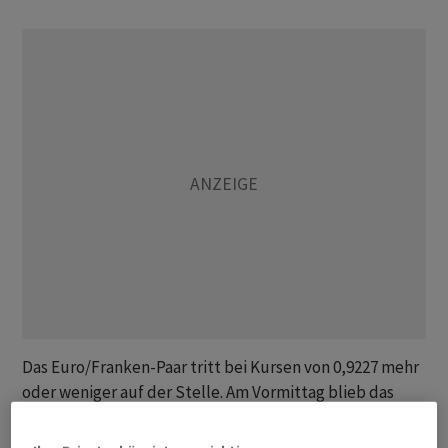
Das Euro/Franken-Paar tritt bei Kursen von 0,9227 mehr
oder weniger auf der Stelle. Am Vormittag blieb das
Dollar/Franken-Paar in einer engen Spanne mit Kursen
von zuletzt 0,8099.