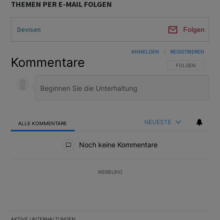
THEMEN PER E-MAIL FOLGEN
Devisen
Folgen
ANMELDEN
|
REGISTRIEREN
Kommentare
FOLGE DIESER U
FOLGEN
NEUESTE
ALLE KOMMENTARE
Alle Kommentare
Noch keine Kommentare
WERBUNG
AKTIVE UNTERHALTUNGEN