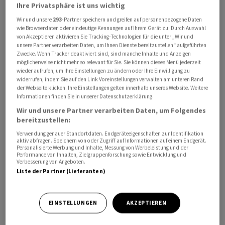
Ihre Privatsphäre ist uns wichtig
Zu den zentralen Gesprächsthemen gehören die
Wir und unsere
293
-Partner speichern und greifen auf personenbezogene Daten
Aussagen von US-Präsident Donald Trump, wonach sich
wie Browserdaten oder eindeutige Kennungen auf Ihrem Gerät zu. Durch Auswahl
die USA und der Iran in der finalen Phase der
von Akzeptieren aktivieren Sie Tracking-Technologien für die unter „Wir und
unsere Partner verarbeiten Daten, um Ihnen Dienste bereitzustellen“ aufgeführten
Verhandlungen befänden. Gleichzeitig bekräftigte er
Zwecke. Wenn Tracker deaktiviert sind, sind manche Inhalte und Anzeigen
aber, Angriffe in den kommenden Tagen wieder
möglicherweise nicht mehr so relevant für Sie. Sie können dieses Menü jederzeit
wieder aufrufen, um Ihre Einstellungen zu ändern oder Ihre Einwilligung zu
aufzunehmen, sollte der Iran seinen Bedingungen nicht
widerrufen, indem Sie auf den Link Voreinstellungen verwalten am unteren Rand
zustimmen.
der Webseite klicken. Ihre Einstellungen gelten innerhalb unseres Website. Weitere
Informationen finden Sie in unserer Datenschutzerklärung.
Das am Vorabend publizierte Protokoll der US-
Wir und unsere Partner verarbeiten Daten, um Folgendes
bereitzustellen:
Notenbank von der letzten Zinssitzung zeigt, dass die
Verwendung genauer Standortdaten. Endgeräteeigenschaften zur Identifikation
Mehrheit der Mitglieder Zinserhöhungen in Betracht
aktiv abfragen. Speichern von oder Zugriff auf Informationen auf einem Endgerät.
ziehen würde, sollte die Inflation dauerhaft über dem
Personalisierte Werbung und Inhalte, Messung von Werbeleistung und der
Performance von Inhalten, Zielgruppenforschung sowie Entwicklung und
angestrebten Ziel liegen. Zudem wollten zahlreiche
Verbesserung von Angeboten.
Liste der Partner (Lieferanten)
Mitglieder den «Easing Bias» aufgeben, wie es bei der
Commerzbank in einem Morgenkommentar heisst.
Zudem wiesen einige Mitglieder auf Risiken durch
EINSTELLUNGEN
AKZEPTIEREN
«erhebliche Beteiligung» von Hedgefonds am US-
Treasurymarkt hin.