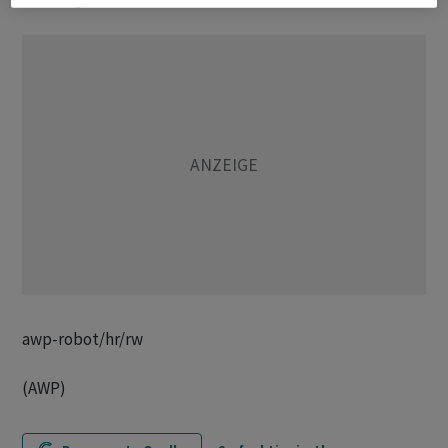
awp-robot/hr/rw
(AWP)