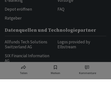
E-Banking
Vorsorge
Depot eröffnen
FAQ
Ratgeber
Datenquellen und Technologiepartner
Allfunds Tech Solutions
Logos provided by
Switzerland AG
Elbstream
SIX Financial Information
AG
Teilen
Merken
Kommentare
Ringier AG | Ringier Medien Schweiz
16
weitere Publikationen