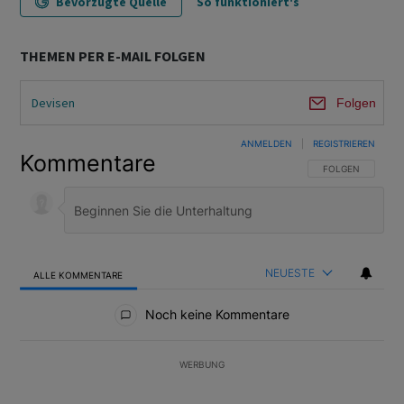
Bevorzugte Quelle
So funktioniert's
THEMEN PER E-MAIL FOLGEN
Devisen
Folgen
ANMELDEN
|
REGISTRIEREN
Kommentare
FOLGE DIESER U
FOLGEN
NEUESTE
ALLE KOMMENTARE
Alle Kommentare
Noch keine Kommentare
WERBUNG