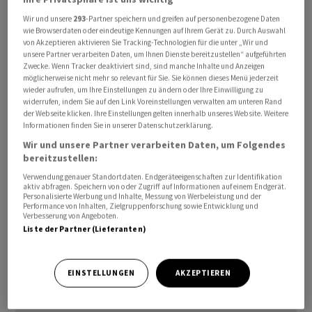
Abgaben holte der Dollar wieder auf.
Wir und unsere
293
-Partner speichern und greifen auf personenbezogene Daten
wie Browserdaten oder eindeutige Kennungen auf Ihrem Gerät zu. Durch Auswahl
von Akzeptieren aktivieren Sie Tracking-Technologien für die unter „Wir und
Derweil tritt das Euro/Franken-Paar bei Kursen von
unsere Partner verarbeiten Daten, um Ihnen Dienste bereitzustellen“ aufgeführten
0,9220 mehr oder weniger auf der Stelle.
Zwecke. Wenn Tracker deaktiviert sind, sind manche Inhalte und Anzeigen
möglicherweise nicht mehr so relevant für Sie. Sie können dieses Menü jederzeit
wieder aufrufen, um Ihre Einstellungen zu ändern oder Ihre Einwilligung zu
Zuletzt hatte eine Spekulation auf höhere Zinsen in
widerrufen, indem Sie auf den Link Voreinstellungen verwalten am unteren Rand
der Webseite klicken. Ihre Einstellungen gelten innerhalb unseres Website. Weitere
den USA im weiteren Verlauf des Jahres für eine
Informationen finden Sie in unserer Datenschutzerklärung.
allgemeine Dollar-Stärke gesorgt. Dies setzte
Wir und unsere Partner verarbeiten Daten, um Folgendes
europäische Währungen tendenziell unter Druck.
bereitzustellen:
Verwendung genauer Standortdaten. Endgeräteeigenschaften zur Identifikation
Im Nachmittagsgeschäft hatten europäische Währungen
aktiv abfragen. Speichern von oder Zugriff auf Informationen auf einem Endgerät.
Personalisierte Werbung und Inhalte, Messung von Werbeleistung und der
noch von den sinkenden Ölpreisen profitiert. Das Fass
Performance von Inhalten, Zielgruppenforschung sowie Entwicklung und
Verbesserung von Angeboten.
der Sorte Brent kostet nur noch etwas über 70 Dollar. Da
Liste der Partner (Lieferanten)
Rohöl in Dollar gehandelt wird, dämpfen sinkende
Ölpreise die Nachfrage nach der US-Währung.
EINSTELLUNGEN
AKZEPTIEREN