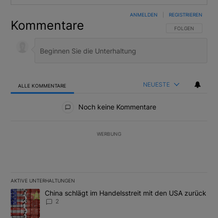
ANMELDEN
|
REGISTRIEREN
Kommentare
FOLGE DIESER U
FOLGEN
NEUESTE
ALLE KOMMENTARE
Alle Kommentare
Noch keine Kommentare
WERBUNG
AKTIVE UNTERHALTUNGEN
Das Folgende ist eine Liste der am meisten kommentierten Artikel
Ein Trendartikel mit dem Titel "China schlägt im Handelsstreit m
China schlägt im Handelsstreit mit den USA zurück
2