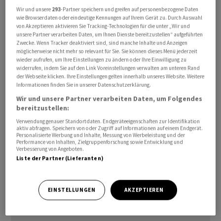
Wir und unsere
293
-Partner speichern und greifen auf personenbezogene Daten
wie Browserdaten oder eindeutige Kennungen auf Ihrem Gerät zu. Durch Auswahl
Der überraschende Anstieg des Ifo-Geschäftsklimas in
von Akzeptieren aktivieren Sie Tracking-Technologien für die unter „Wir und
Deutschland fand insgesamt aber kaum Widerhall im
unsere Partner verarbeiten Daten, um Ihnen Dienste bereitzustellen“ aufgeführten
Zwecke. Wenn Tracker deaktiviert sind, sind manche Inhalte und Anzeigen
Handel, hiess es. Die Stimmung in der deutschen
möglicherweise nicht mehr so relevant für Sie. Sie können dieses Menü jederzeit
Wirtschaft hat sich im Mai nach Einbrüchen in den
wieder aufrufen, um Ihre Einstellungen zu ändern oder Ihre Einwilligung zu
widerrufen, indem Sie auf den Link Voreinstellungen verwalten am unteren Rand
Monaten zuvor wieder etwas erholt: Der Index stieg um
der Webseite klicken. Ihre Einstellungen gelten innerhalb unseres Website. Weitere
0,4 auf 84,9 Punkte. Der leichte Anstieg markiere noch
Informationen finden Sie in unserer Datenschutzerklärung.
keine Wende zum Besseren, erklärten Ökonomen.
Wir und unsere Partner verarbeiten Daten, um Folgendes
bereitzustellen:
Am Nachmittag könnte dann noch das
Verwendung genauer Standortdaten. Endgeräteeigenschaften zur Identifikation
aktiv abfragen. Speichern von oder Zugriff auf Informationen auf einem Endgerät.
Konsumentenvertrauen der Uni Michigan einen Blick
Personalisierte Werbung und Inhalte, Messung von Werbeleistung und der
Performance von Inhalten, Zielgruppenforschung sowie Entwicklung und
wert sein. Der Indikator wird weitere Hinweise auf die
Verbesserung von Angeboten.
konjunkturelle Lage in den USA geben.
Liste der Partner (Lieferanten)
EINSTELLUNGEN
AKZEPTIEREN