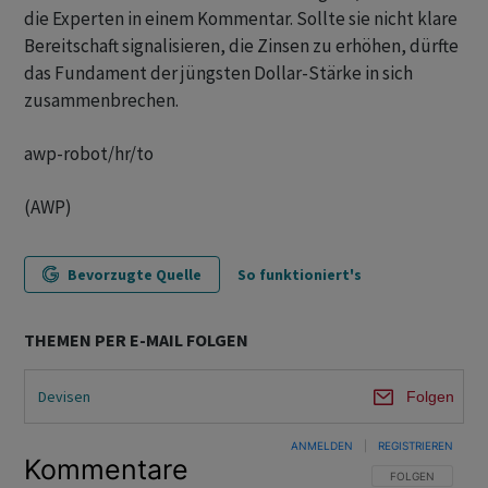
die Experten in einem Kommentar. Sollte sie nicht klare
Bereitschaft signalisieren, die Zinsen zu erhöhen, dürfte
das Fundament der jüngsten Dollar-Stärke in sich
zusammenbrechen.
awp-robot/hr/to
(AWP)
Bevorzugte Quelle
So funktioniert's
THEMEN PER E-MAIL FOLGEN
Devisen
Folgen
ANMELDEN
|
REGISTRIEREN
Kommentare
FOLGE DIESER U
FOLGEN