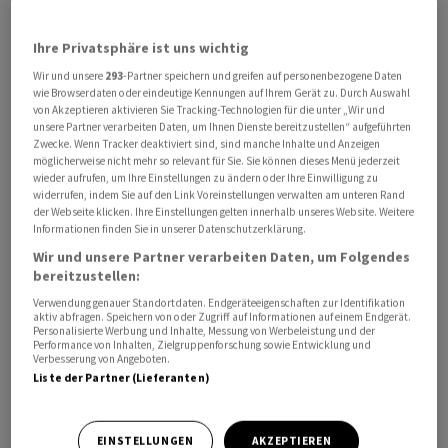
aktuell 1,1605 etwas tiefer als am frühen Morgen
gehandelt (1,1619). Das Euro/Franken-Paar verharrt mit
Ihre Privatsphäre ist uns wichtig
Kursen jenseits der 92-Rappen-Marke ebenfalls auf dem
Wir und unsere
293
-Partner speichern und greifen auf personenbezogene Daten
wie Browserdaten oder eindeutige Kennungen auf Ihrem Gerät zu. Durch Auswahl
höchsten Niveau seit April und notiert aktuell bei
von Akzeptieren aktivieren Sie Tracking-Technologien für die unter „Wir und
0,9205.
unsere Partner verarbeiten Daten, um Ihnen Dienste bereitzustellen“ aufgeführten
Zwecke. Wenn Tracker deaktiviert sind, sind manche Inhalte und Anzeigen
möglicherweise nicht mehr so relevant für Sie. Sie können dieses Menü jederzeit
Einige Experten monieren, dass von dem
wieder aufrufen, um Ihre Einstellungen zu ändern oder Ihre Einwilligung zu
Rahmenabkommen keine Details bekannt seien. Dies
widerrufen, indem Sie auf den Link Voreinstellungen verwalten am unteren Rand
der Webseite klicken. Ihre Einstellungen gelten innerhalb unseres Website. Weitere
sorge für eine gewisse Unsicherheit. Zudem steht an
Informationen finden Sie in unserer Datenschutzerklärung.
diesem Mittwoch die erste Fed-Sitzung unter dem
Wir und unsere Partner verarbeiten Daten, um Folgendes
neuen Chef Kevin Warsh an. Eine Änderung des
bereitzustellen:
Leitzinsniveaus sei sehr unwahrscheinlich, sind sich
Verwendung genauer Standortdaten. Endgeräteeigenschaften zur Identifikation
aktiv abfragen. Speichern von oder Zugriff auf Informationen auf einem Endgerät.
Ökonomen einig. Im Fokus stehen laut Deka-Bank
Personalisierte Werbung und Inhalte, Messung von Werbeleistung und der
ausschliesslich Ton und Form - die Forward Guidance
Performance von Inhalten, Zielgruppenforschung sowie Entwicklung und
Verbesserung von Angeboten.
(sofern im Statement verbleibend, dann neutral
Liste der Partner (Lieferanten)
formuliert) sowie konzeptionelle Anpassungen an Dots
und Projektionen. Entsprechend spannend dürfte auch
EINSTELLUNGEN
AKZEPTIEREN
die Pressekonferenz werden.