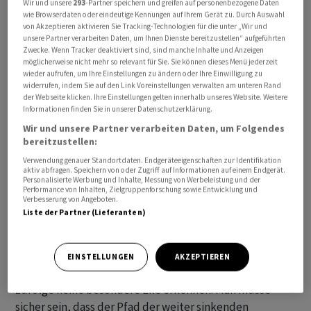
Wir und unsere
293
-Partner speichern und greifen auf personenbezogene Daten
Bereits am Freitag war es vergleichsweise ruhig
wie Browserdaten oder eindeutige Kennungen auf Ihrem Gerät zu. Durch Auswahl
von Akzeptieren aktivieren Sie Tracking-Technologien für die unter „Wir und
zugegangen. «Seitdem in der letzten Woche die US-
unsere Partner verarbeiten Daten, um Ihnen Dienste bereitzustellen“ aufgeführten
Verbraucherpreise mit Werten klar oberhalb der
Zwecke. Wenn Tracker deaktiviert sind, sind manche Inhalte und Anzeigen
möglicherweise nicht mehr so relevant für Sie. Sie können dieses Menü jederzeit
Konsensschätzung für eine Überraschung gesorgt
wieder aufrufen, um Ihre Einstellungen zu ändern oder Ihre Einwilligung zu
haben, sind die Hoffnungen auf schnelle und
widerrufen, indem Sie auf den Link Voreinstellungen verwalten am unteren Rand
umfangreiche Zinssenkungen der US-Notenbank Fed
der Webseite klicken. Ihre Einstellungen gelten innerhalb unseres Website. Weitere
Informationen finden Sie in unserer Datenschutzerklärung.
kleiner geworden», schreiben die Experten der
Wir und unsere Partner verarbeiten Daten, um Folgendes
Landesbank Hessen-Thüringen.
bereitzustellen:
Verwendung genauer Standortdaten. Endgeräteeigenschaften zur Identifikation
Auch mit Blick auf die Europäische Zentralbank hat sich
aktiv abfragen. Speichern von oder Zugriff auf Informationen auf einem Endgerät.
Personalisierte Werbung und Inhalte, Messung von Werbeleistung und der
laut der Landesbank die Zinsfantasie per saldo
Performance von Inhalten, Zielgruppenforschung sowie Entwicklung und
Verbesserung von Angeboten.
reduziert. Zwar gebe es für den französischen
Liste der Partner (Lieferanten)
Notenbankchef Villeroy de Galhau gute Gründe, nicht
zu lange mit dem ersten Schritt zu warten, es ginge
aber nicht darum, die Dinge zu überstürzen. Zudem
EINSTELLUNGEN
AKZEPTIEREN
lässt EZB-Präsidentin Christine Lagarde den Experten
zufolge keine besondere Eile erkennen. Man müsse
sicher sein, dass der Pfad der weiter sinkenden