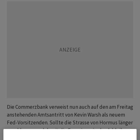
Die Commerzbank verweist nun auch auf den am Freitag
anstehenden Amtsantritt von Kevin Warsh als neuem
Fed-Vorsitzenden. Sollte die Strasse von Hormus länger
geschlossen und damit die Energiepreise hoch bleiben,
könne oder müsse Warsh zum «Falken wider Willen»