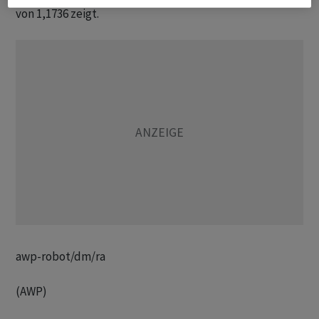
von 1,1736 zeigt.
awp-robot/dm/ra
(AWP)