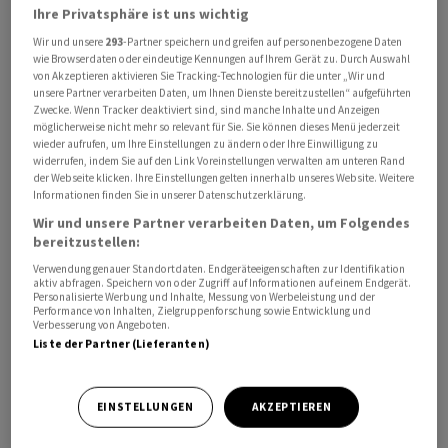
Ihre Privatsphäre ist uns wichtig
werden. «Und damit zum neuen Problemfall für
Trump», ergänzen die Experten. Somit habe der US-
Wir und unsere
293
-Partner speichern und greifen auf personenbezogene Daten
wie Browserdaten oder eindeutige Kennungen auf Ihrem Gerät zu. Durch Auswahl
Präsident seine gewünschten Zinssenkungen eigentlich
von Akzeptieren aktivieren Sie Tracking-Technologien für die unter „Wir und
selbst in der Hand.
unsere Partner verarbeiten Daten, um Ihnen Dienste bereitzustellen“ aufgeführten
Zwecke. Wenn Tracker deaktiviert sind, sind manche Inhalte und Anzeigen
möglicherweise nicht mehr so relevant für Sie. Sie können dieses Menü jederzeit
Im Tagesverlauf dürften die US-Erzeugerpreise
wieder aufrufen, um Ihre Einstellungen zu ändern oder Ihre Einwilligung zu
widerrufen, indem Sie auf den Link Voreinstellungen verwalten am unteren Rand
ebenfalls nach oben zeigen und an den
der Webseite klicken. Ihre Einstellungen gelten innerhalb unseres Website. Weitere
Zinserwartungen kaum etwas ändern, ergänzt die
Informationen finden Sie in unserer Datenschutzerklärung.
Helaba. Zudem stünden dann am Feiertag in den USA
Wir und unsere Partner verarbeiten Daten, um Folgendes
die Detailhandelsumsätze und die Erstanträge auf
bereitzustellen:
Arbeitslosenhilfe im Fokus.
Verwendung genauer Standortdaten. Endgeräteeigenschaften zur Identifikation
aktiv abfragen. Speichern von oder Zugriff auf Informationen auf einem Endgerät.
Personalisierte Werbung und Inhalte, Messung von Werbeleistung und der
Performance von Inhalten, Zielgruppenforschung sowie Entwicklung und
Das Euro/Franken-Paar tritt bei Kursen von 0,9159 mehr
Verbesserung von Angeboten.
oder weniger auf der Stelle. Auch das Dollar/Franken-
Liste der Partner (Lieferanten)
Paar bewegt sich kaum. In der Nacht blieb es in einer
engen Spanne um die Marke von 0,7803. Die europäische
EINSTELLUNGEN
AKZEPTIEREN
Gemeinschaftswährung hat sich gegenüber dem US-
Dollar in dieser Zeit kaum bewegt, wie das Kursniveau