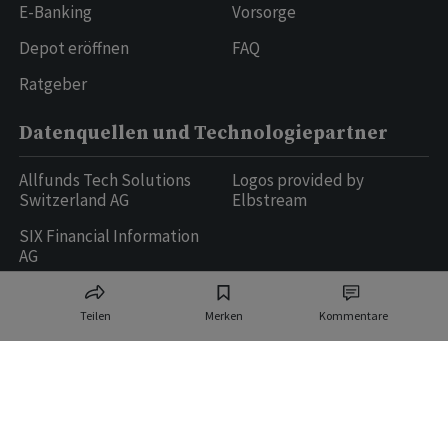
E-Banking
Vorsorge
Depot eröffnen
FAQ
Ratgeber
Datenquellen und Technologiepartner
Allfunds Tech Solutions
Logos provided by
Switzerland AG
Elbstream
SIX Financial Information
AG
Teilen
Merken
Kommentare
Ringier AG | Ringier Medien Schweiz
16
weitere Publikationen