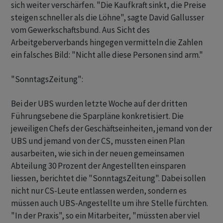
sich weiter verschärfen. "Die Kaufkraft sinkt, die Preise
steigen schneller als die Löhne", sagte David Gallusser
vom Gewerkschaftsbund. Aus Sicht des
Arbeitgeberverbands hingegen vermitteln die Zahlen
ein falsches Bild: "Nicht alle diese Personen sind arm."
"SonntagsZeitung":
Bei der UBS wurden letzte Woche auf der dritten
Führungsebene die Sparpläne konkretisiert. Die
jeweiligen Chefs der Geschäftseinheiten, jemand von der
UBS und jemand von der CS, mussten einen Plan
ausarbeiten, wie sich in der neuen gemeinsamen
Abteilung 30 Prozent der Angestellten einsparen
liessen, berichtet die "SonntagsZeitung". Dabei sollen
nicht nur CS-Leute entlassen werden, sondern es
müssen auch UBS-Angestellte um ihre Stelle fürchten.
"In der Praxis", so ein Mitarbeiter, "müssten aber viel