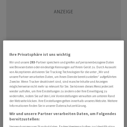
Ihre Privatsphäre ist uns wichtig
"NZZ am Sonntag":
Wir und unsere
293
-Partner speichern und greifen auf personenbezogene Daten
wie Browserdaten oder eindeutige Kennungen auf Ihrem Gerät zu. Durch Auswahl
von Akzeptieren aktivieren Sie Tracking-Technologien für die unter „Wir und
Seit dem starken Anstieg der Strompreise haben sich
unsere Partner verarbeiten Daten, um Ihnen Dienste bereitzustellen“ aufgeführten
viele Kleinkunden und Gewerbebetriebe an die
Zwecke. Wenn Tracker deaktiviert sind, sind manche Inhalte und Anzeigen
möglicherweise nicht mehr so relevant für Sie. Sie können dieses Menü jederzeit
unabhängige Strommarktaufsicht Elcom gewendet. Ihr
wieder aufrufen, um Ihre Einstellungen zu ändern oder Ihre Einwilligung zu
Ärger ist oft nachvollziehbar, wie sich aus Dokumenten
widerrufen, indem Sie auf den Link Voreinstellungen verwalten am unteren Rand
der Webseite klicken. Ihre Einstellungen gelten innerhalb unseres Website. Weitere
der Elcom folgern lässt. Es gebe "eine Reihe von
Informationen finden Sie in unserer Datenschutzerklärung.
Netzbetreibern", welche "zulasten der
Wir und unsere Partner verarbeiten Daten, um Folgendes
grundversorgten Verbraucher" ihre Gewinne
bereitzustellen:
optimieren, schreibt die Aufsichtsbehörde dort. Um
Verwendung genauer Standortdaten. Endgeräteeigenschaften zur Identifikation