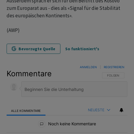
Ausserdem sprach er sich für den Beitritt des Kosovo
zum Europarat aus - dies als «Signal für die Stabilität
des europäischen Kontinents».
(AWP)
Bevorzugte Quelle
So funktioniert's
ANMELDEN
|
REGISTRIEREN
Kommentare
FOLGE DIESER U
FOLGEN
NEUESTE
ALLE KOMMENTARE
Alle Kommentare
Noch keine Kommentare