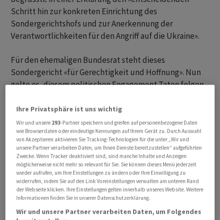
Schritt hin zur konkreten Einrichtung des
Sondergerichtshofs und zur Anerkennung der
Verantwortlichkeiten für den Angriff auf die Ukraine».
Für den ehemaligen Bundesrat steht dieses
Sondergericht «für Gerechtigkeit und Hoffnung». Nun
gelte es, diesem politischen Engagement Taten folgen
zu lassen, indem die Funktionsweise und die
Finanzierung dieses Gerichts gewährleistet würden.
Ihre Privatsphäre ist uns wichtig
Wir und unsere
293
-Partner speichern und greifen auf personenbezogene Daten
wie Browserdaten oder eindeutige Kennungen auf Ihrem Gerät zu. Durch Auswahl
Damit das Gericht errichtet werden kann, muss es von
von Akzeptieren aktivieren Sie Tracking-Technologien für die unter „Wir und
mindestens 16 Staaten unterstützt werden. Die
unsere Partner verarbeiten Daten, um Ihnen Dienste bereitzustellen“ aufgeführten
Schweiz ist, vorbehaltlich der Zustimmung durch das
Zwecke. Wenn Tracker deaktiviert sind, sind manche Inhalte und Anzeigen
möglicherweise nicht mehr so relevant für Sie. Sie können dieses Menü jederzeit
Parlament, mit von der Partie, wie Bundesrat Ignazio
wieder aufrufen, um Ihre Einstellungen zu ändern oder Ihre Einwilligung zu
Cassis sagte, der die Schweizer Delegation am Treffen
widerrufen, indem Sie auf den Link Voreinstellungen verwalten am unteren Rand
der Webseite klicken. Ihre Einstellungen gelten innerhalb unseres Website. Weitere
anführte. Alles in allem haben sich 36 Länder mitsamt
Informationen finden Sie in unserer Datenschutzerklärung.
der EU zum Beitritt zum Gerichtshof bekannt, wie der
Wir und unsere Partner verarbeiten Daten, um Folgendes
Europarat mitteilte.