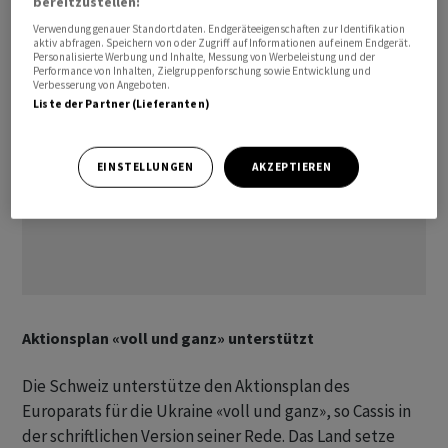
bereitzustellen:
Verwendung genauer Standortdaten. Endgeräteeigenschaften zur Identifikation
aktiv abfragen. Speichern von oder Zugriff auf Informationen auf einem Endgerät.
Personalisierte Werbung und Inhalte, Messung von Werbeleistung und der
Performance von Inhalten, Zielgruppenforschung sowie Entwicklung und
Verbesserung von Angeboten.
Liste der Partner (Lieferanten)
EINSTELLUNGEN
AKZEPTIEREN
Aktionsplan «voll und ganz» unterstützt
Die Schweiz unterstütze den Aktionsplan des
Europarats für die Ukraine «voll und ganz», so Cassis in
der schriftlichen Version seiner Rede. Das Land setze