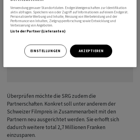
Verwendung genauer Standortdaten. Endgeräteeigenschaften zur Identifikation
aktiv abfragen. Speichern von oder Zugriff auf Informationen auf einem Endgerät.
Personalisierte Werbung und Inhalte, Messung von Werbeleistung und der
Performance von Inhalten, Zielgruppenforschung sowie Entwicklung und
Verbesserung von Angeboten.
Liste der Partner (Lieferanten)
EINSTELLUNGEN
AKZEPTIEREN
Überprüfen möchte die SRG zudem die
Partnerschaften. Konkret soll unter anderem der
Schweizer Filmpreis in Zusammenarbeit mit den
Partnern neu ausgerichtet werden. Sie erhofft sich
dadurch weitere total 2,7 Millionen Franken
einzusparen.