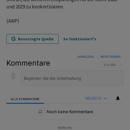
und 2029 zu konkretisieren.
(AWP)
Bevorzugte Quelle
So funktioniert's
ANMELDEN
|
REGISTRIEREN
Kommentare
FOLGE DIESER U
FOLGEN
NEUESTE
ALLE KOMMENTARE
Alle Kommentare
Noch keine Kommentare
WERBUNG