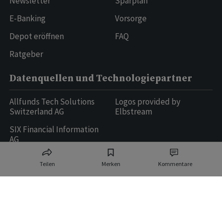
Newsletter
Sparplan
E-Banking
Vorsorge
Depot eröffnen
FAQ
Ratgeber
Datenquellen und Technologiepartner
Allfunds Tech Solutions
Logos provided by
Switzerland AG
Elbstream
SIX Financial Information
AG
Teilen
Merken
Kommentare
Ringier AG | Ringier Medien Schweiz
16
weitere Publikationen