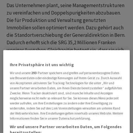
Das Unternehmen plant, seine Managementstrukturen
zu vereinfachen und Doppelspurigkeiten abzubauen.
Die für Produktion und Verwaltung genutzten
Immobilien sollen optimiert werden. Dazu gehört auch
die Standortverschiebung der Generaldirektion in Bern.
Dadurch erhofft sich die SRG 35,2 Millionen Franken
weniger Ausgaben. Gleichzeitig betont sie, dass sie sich
nach wie vor zu den Standorten in den Regionen
bekennt. Sie sollen bestehen bleiben.
Ihre Privatsphäre ist uns wichtig
Wir und unsere
293
-Partner speichern und greifen auf personenbezogene Daten
wie Browserdaten oder eindeutige Kennungen auf Ihrem Gerät zu. Durch Auswahl
SRG überprüft Partnerschaften
von Akzeptieren aktivieren Sie Tracking-Technologien für die unter „Wir und
unsere Partner verarbeiten Daten, um Ihnen Dienste bereitzustellen“ aufgeführten
Weitere 9,1 Millionen Franken will sie mit effizienteren
Zwecke. Wenn Tracker deaktiviert sind, sind manche Inhalte und Anzeigen
möglicherweise nicht mehr so relevant für Sie. Sie können dieses Menü jederzeit
Abläufen, der Reduktion von Gremien, der Bündelung
wieder aufrufen, um Ihre Einstellungen zu ändern oder Ihre Einwilligung zu
von Produktionsplanung und -steuerung einsparen,
widerrufen, indem Sie auf den Link Voreinstellungen verwalten am unteren Rand
der Webseite klicken. Ihre Einstellungen gelten innerhalb unseres Website. Weitere
sowie 13,2 Millionen Franken für eine angepasste
Informationen finden Sie in unserer Datenschutzerklärung.
Herstellungsweise des Programms.
Wir und unsere Partner verarbeiten Daten, um Folgendes
bereitzustellen: