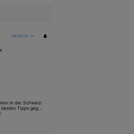
NEUESTE
e
ten Artikel der letzten 7 days.
ken in der Schweiz:
ür den Verkauf von WM-Anteilen" mit 2 kommentare.
el mit dem Titel "Tanken in der Schweiz: Die besten Tipps gegen teu
 besten Tipps gegen
ren Sprit
2