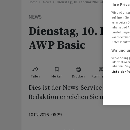
Home
News
Dienstag, 10. Februar 2026 - AWP Basic
Ihre Priv
Wir und unse
NEWS
auf Ihrem Ger
verarbeiten D
Dienstag, 10. Febr
Inhalte und A
Einstellungen
Rand der Webs
AWP Basic
Datenschutze
Wir und u
Verwendung ge
Informationen
Inhalten, Zi
Liste der P
Teilen
Merken
Drucken
Kommentare
Dies ist der News-Service AWP Bas
Redaktion erreichen Sie unter:
10.02.2026 06:29