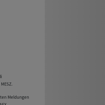
f MESZ.
neten Meldungen
-AFX