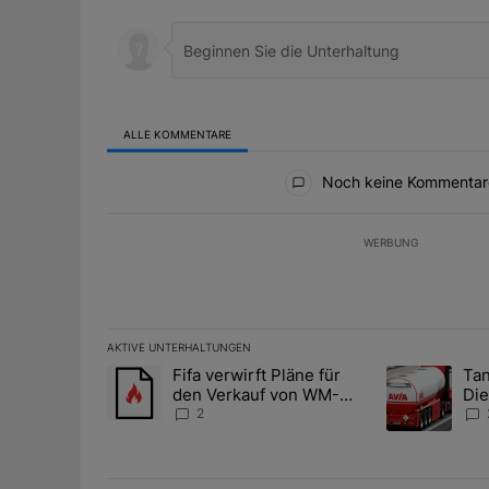
ALLE KOMMENTARE
Alle Kommentare
Noch keine Kommentar
WERBUNG
AKTIVE UNTERHALTUNGEN
Das Folgende ist eine Liste der am meisten kommentier
Fifa verwirft Pläne für
Tan
Ein Trendartikel mit dem Titel "Fifa verwirft Pläne f
Ein Trendartik
den Verkauf von WM-
Die
Anteilen
teu
2