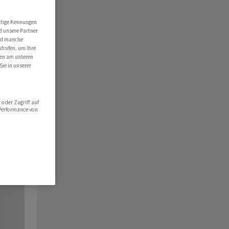
utige Kennungen
d unsere Partner
ind manche
ufrufen, um Ihre
ten am unteren
Sie in unserer
oder Zugriff auf
 Performance von