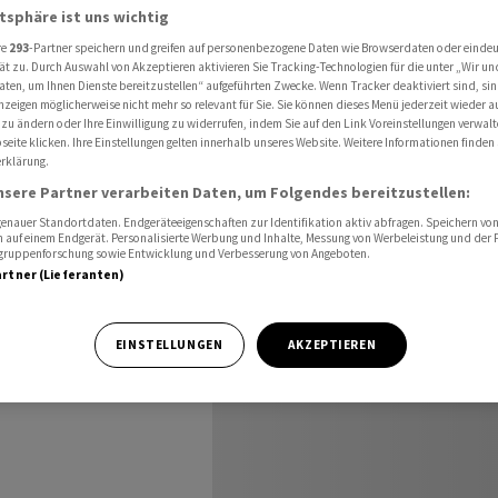
atsphäre ist uns wichtig
re
293
-Partner speichern und greifen auf personenbezogene Daten wie Browserdaten oder einde
ät zu. Durch Auswahl von Akzeptieren aktivieren Sie Tracking-Technologien für die unter „Wir un
aten, um Ihnen Dienste bereitzustellen“ aufgeführten Zwecke. Wenn Tracker deaktiviert sind, s
uar 2026 -
nzeigen möglicherweise nicht mehr so relevant für Sie. Sie können dieses Menü jederzeit wieder a
 zu ändern oder Ihre Einwilligung zu widerrufen, indem Sie auf den Link Voreinstellungen verwal
eite klicken. Ihre Einstellungen gelten innerhalb unseres Website. Weitere Informationen finden 
rklärung.
nsere Partner verarbeiten Daten, um Folgendes bereitzustellen:
nauer Standortdaten. Endgeräteeigenschaften zur Identifikation aktiv abfragen. Speichern von 
 auf einem Endgerät. Personalisierte Werbung und Inhalte, Messung von Werbeleistung und der
elgruppenforschung sowie Entwicklung und Verbesserung von Angeboten.
artner (Lieferanten)
ic. Unsere
EINSTELLUNGEN
AKZEPTIEREN