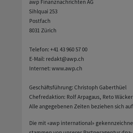
awp Finanznachrichten AG 

Sihlquai 253

Postfach

8031 Zürich

Telefon: +41 43 960 57 00 

E-Mail: redakt@awp.ch 

Internet: www.awp.ch   

Geschäftsführung: Christoph Gaberthüel

Alle angegebenen Zeiten beziehen sich au
Die mit «awp international» gekennzeich
stammen von unserer Partneragentur dpa