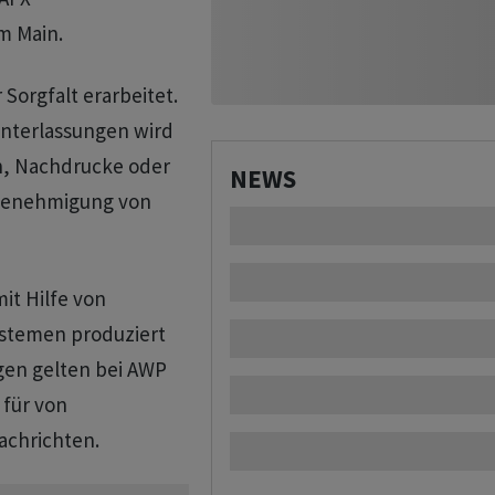
m Main.
Sorgfalt erarbeitet.
Unterlassungen wird
n, Nachdrucke oder
NEWS
 Genehmigung von
it Hilfe von
ystemen produziert
gen gelten bei AWP
 für von
achrichten.