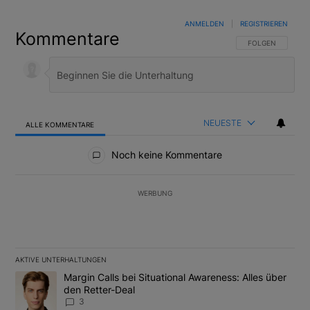
ANMELDEN
|
REGISTRIEREN
Kommentare
FOLGE DIESER U
FOLGEN
NEUESTE
ALLE KOMMENTARE
Alle Kommentare
Noch keine Kommentare
WERBUNG
AKTIVE UNTERHALTUNGEN
Das Folgende ist eine Liste der am meisten kommentierten Artikel
Ein Trendartikel mit dem Titel "Margin Calls bei Situational Awar
Margin Calls bei Situational Awareness: Alles über
den Retter-Deal
3