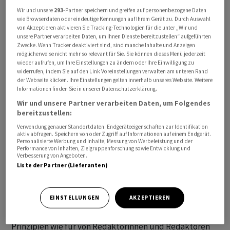
Wir und unsere
293
-Partner speichern und greifen auf personenbezogene Daten
wie Browserdaten oder eindeutige Kennungen auf Ihrem Gerät zu. Durch Auswahl
Alle angegebenen Zeiten beziehen sich auf MESZ.
von Akzeptieren aktivieren Sie Tracking-Technologien für die unter „Wir und
unsere Partner verarbeiten Daten, um Ihnen Dienste bereitzustellen“ aufgeführten
Zwecke. Wenn Tracker deaktiviert sind, sind manche Inhalte und Anzeigen
Die mit «awp international» gekennzeichneten
möglicherweise nicht mehr so relevant für Sie. Sie können dieses Menü jederzeit
Meldungen stammen von unserer Partneragentur dpa-
wieder aufrufen, um Ihre Einstellungen zu ändern oder Ihre Einwilligung zu
widerrufen, indem Sie auf den Link Voreinstellungen verwalten am unteren Rand
AFX Wirtschaftsnachrichten GmbH, Frankfurt am Main.
der Webseite klicken. Ihre Einstellungen gelten innerhalb unseres Website. Weitere
Informationen finden Sie in unserer Datenschutzerklärung.
Alle Meldungen werden mit journalistischer Sorgfalt
Wir und unsere Partner verarbeiten Daten, um Folgendes
erarbeitet. Für Verzögerungen, Irrtümer, Fehler und
bereitzustellen:
Unterlassungen wird jedoch keine Haftung
Verwendung genauer Standortdaten. Endgeräteeigenschaften zur Identifikation
aktiv abfragen. Speichern von oder Zugriff auf Informationen auf einem Endgerät.
übernommen. Kopien, Nachdrucke oder sonstige
Personalisierte Werbung und Inhalte, Messung von Werbeleistung und der
Vervielfältigungen bedürfen der Genehmigung von AWP.
Performance von Inhalten, Zielgruppenforschung sowie Entwicklung und
Verbesserung von Angeboten.
Liste der Partner (Lieferanten)
Der News-Service enthält Meldungen, die mit Hilfe von
algorithmischen respektive KI-basierten Systemen
EINSTELLUNGEN
AKZEPTIEREN
produziert werden. Für automatisch erzeugte
Meldungen gelten bei AWP die gleichen journalistischen
Prinzipien wie für von Redaktorinnen und Redaktoren